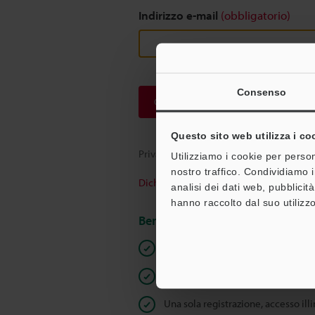
Indirizzo e-mail
(obbligatorio)
Consenso
Continua
Questo sito web utilizza i co
Privacy garantita al 100% - le informazi
Utilizziamo i cookie per person
nostro traffico. Condividiamo i
Dichiarazione sulla privacy
analisi dei dati web, pubblicit
hanno raccolto dal suo utilizzo
Benefici per gli iscritti
Download istantaneo della docum
Quotazioni rapide
Una sola registrazione, accesso ill