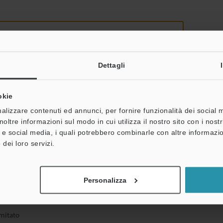
Dettagli
okie
oni personali non saranno mai condivise.
alizzare contenuti ed annunci, per fornire funzionalità dei social 
noltre informazioni sul modo in cui utilizza il nostro sito con i nos
à e social media, i quali potrebbero combinarle con altre informazio
 dei loro servizi.
entazione
Personalizza
imitato