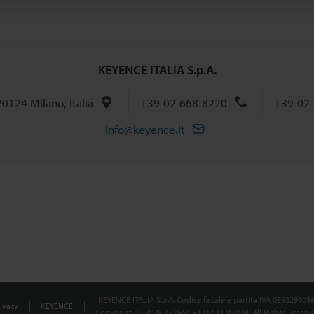
KEYENCE ITALIA S.p.A.
 20124 Milano, Italia
+39-02-668-8220
+39-02-
info@keyence.it
KEYENCE ITALIA S.p.A. Codice fiscale e partita IVA 039329109
ivacy
KEYENCE
Copyright (C) 2026 KEYENCE CORPORATION. All Rights Reserve