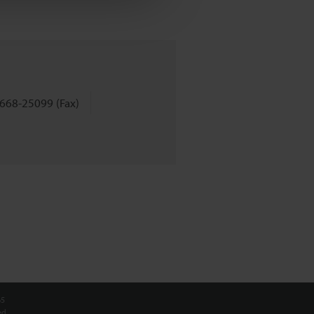
668-25099 (Fax)
65
d.