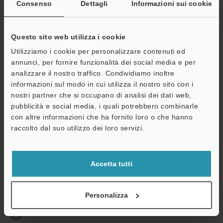
Indirizzo e-mail
(obbligatorio)
Consenso
Dettagli
Informazioni sui cookie
Questo sito web utilizza i cookie
Utilizziamo i cookie per personalizzare contenuti ed
annunci, per fornire funzionalità dei social media e per
Continua
analizzare il nostro traffico. Condividiamo inoltre
informazioni sul modo in cui utilizza il nostro sito con i
nostri partner che si occupano di analisi dei dati web,
Privacy garantita al 100% - le informazioni personali non saranno
pubblicità e social media, i quali potrebbero combinarle
mai condivise.
con altre informazioni che ha fornito loro o che hanno
Dichiarazione sulla privacy
raccolto dal suo utilizzo dei loro servizi.
Benefici per gli iscritti
Accetta tutti
Download istantaneo della documentazione
Quotazioni rapide
Personalizza
Una sola registrazione, accesso illimitato