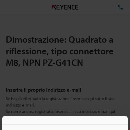
TE
Dimostrazione: Quadrato a
riflessione, tipo connettore
M8, NPN PZ-G41CN
Inserire il proprio indirizzo e-mail
Se ha già effettuato la registrazione, inserisca qui sotto il suo
indirizzo e-mail.
Se non è ancora registrato, inserisca il suo indirizzo email qui
sotto e clicchi su "Continua" per completare la registrazione.