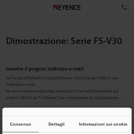
TE
Dimostrazione: Serie FS-V30
Inserire il proprio indirizzo e-mail
Se ha già effettuato la registrazione, inserisca qui sotto il suo
indirizzo e-mail.
Se non è ancora registrato, inserisca il suo indirizzo email qui
sotto e clicchi su "Continua" per completare la registrazione.
Indirizzo e-mail
(obbligatorio)
Consenso
Dettagli
Informazioni sui cookie