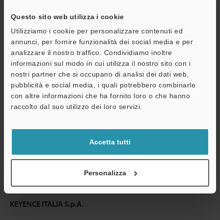
Questo sito web utilizza i cookie
Continua
Utilizziamo i cookie per personalizzare contenuti ed
annunci, per fornire funzionalità dei social media e per
analizzare il nostro traffico. Condividiamo inoltre
Privacy garantita al 100% - le informazioni personali non saranno
informazioni sul modo in cui utilizza il nostro sito con i
mai condivise.
nostri partner che si occupano di analisi dei dati web,
pubblicità e social media, i quali potrebbero combinarle
Dichiarazione sulla privacy
con altre informazioni che ha fornito loro o che hanno
raccolto dal suo utilizzo dei loro servizi.
Benefici per gli iscritti
Download istantaneo della documentazione
Accetta tutti
Quotazioni rapide
Una sola registrazione, accesso illimitato
Personalizza
KEYENCE ITALIA S.p.A.