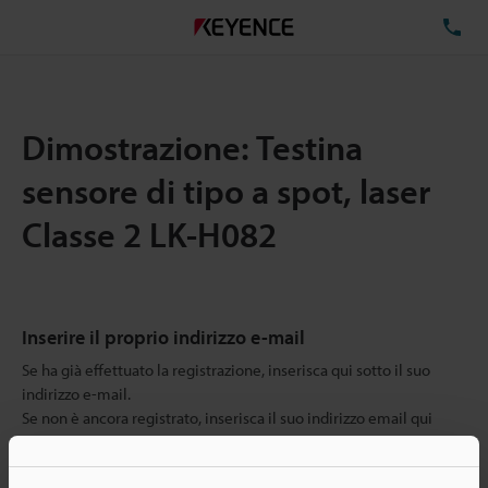
TE
Dimostrazione: Testina
sensore di tipo a spot, laser
Classe 2 LK-H082
Inserire il proprio indirizzo e-mail
Se ha già effettuato la registrazione, inserisca qui sotto il suo
indirizzo e-mail.
Se non è ancora registrato, inserisca il suo indirizzo email qui
sotto e clicchi su "Continua" per completare la registrazione.