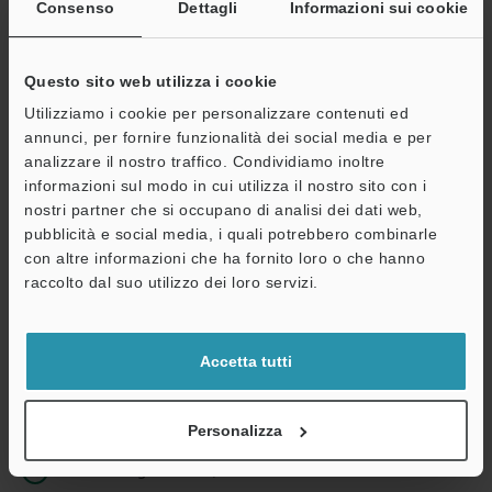
Indirizzo e-mail
(obbligatorio)
Consenso
Dettagli
Informazioni sui cookie
Questo sito web utilizza i cookie
Utilizziamo i cookie per personalizzare contenuti ed
annunci, per fornire funzionalità dei social media e per
Continua
analizzare il nostro traffico. Condividiamo inoltre
informazioni sul modo in cui utilizza il nostro sito con i
nostri partner che si occupano di analisi dei dati web,
Privacy garantita al 100% - le informazioni personali non saranno
pubblicità e social media, i quali potrebbero combinarle
mai condivise.
con altre informazioni che ha fornito loro o che hanno
Dichiarazione sulla privacy
raccolto dal suo utilizzo dei loro servizi.
Benefici per gli iscritti
Accetta tutti
Download istantaneo della documentazione
Quotazioni rapide
Personalizza
Una sola registrazione, accesso illimitato