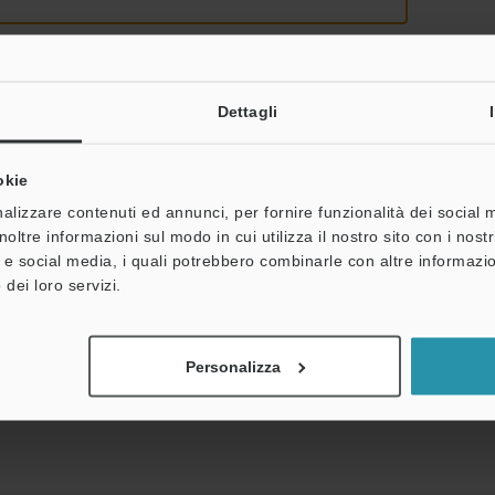
Dettagli
oni personali non saranno mai condivise.
okie
alizzare contenuti ed annunci, per fornire funzionalità dei social 
noltre informazioni sul modo in cui utilizza il nostro sito con i nos
à e social media, i quali potrebbero combinarle con altre informazio
 dei loro servizi.
entazione
Personalizza
imitato