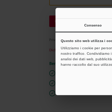
Continua
Consenso
Privacy garantita al 100% - le informazi
Questo sito web utilizza i co
Utilizziamo i cookie per person
Dichiarazione sulla privacy
nostro traffico. Condividiamo i
analisi dei dati web, pubblicit
Benefici per gli iscritti
hanno raccolto dal suo utilizzo
Download istantaneo della docum
Quotazioni rapide
Una sola registrazione, accesso ill