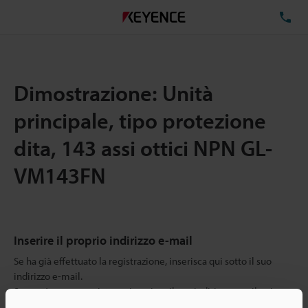
TE
Dimostrazione: Unità
principale, tipo protezione
dita, 143 assi ottici NPN GL-
VM143FN
Inserire il proprio indirizzo e-mail
Se ha già effettuato la registrazione, inserisca qui sotto il suo
indirizzo e-mail.
Se non è ancora registrato, inserisca il suo indirizzo email qui
sotto e clicchi su "Continua" per completare la registrazione.