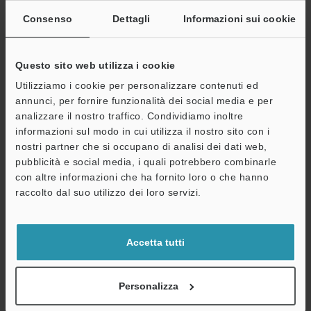
Consenso
Dettagli
Informazioni sui cookie
Indirizzo e-mail
(obbligatorio)
Questo sito web utilizza i cookie
Utilizziamo i cookie per personalizzare contenuti ed
annunci, per fornire funzionalità dei social media e per
analizzare il nostro traffico. Condividiamo inoltre
Continua
informazioni sul modo in cui utilizza il nostro sito con i
nostri partner che si occupano di analisi dei dati web,
Privacy garantita al 100% - le informazioni personali non saranno
pubblicità e social media, i quali potrebbero combinarle
mai condivise.
con altre informazioni che ha fornito loro o che hanno
raccolto dal suo utilizzo dei loro servizi.
Dichiarazione sulla privacy
Benefici per gli iscritti
Accetta tutti
Download istantaneo della documentazione
Personalizza
Quotazioni rapide