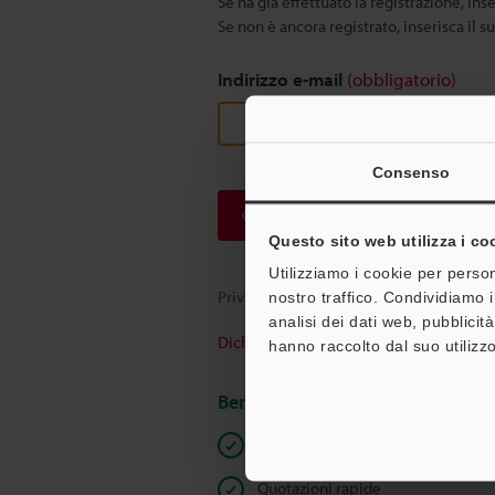
Se ha già effettuato la registrazione, inse
Se non è ancora registrato, inserisca il s
Indirizzo e-mail
(obbligatorio)
Consenso
Continua
Questo sito web utilizza i co
Utilizziamo i cookie per person
Privacy garantita al 100% - le informazi
nostro traffico. Condividiamo i
analisi dei dati web, pubblicit
Dichiarazione sulla privacy
hanno raccolto dal suo utilizzo
Benefici per gli iscritti
Download istantaneo della docum
Quotazioni rapide