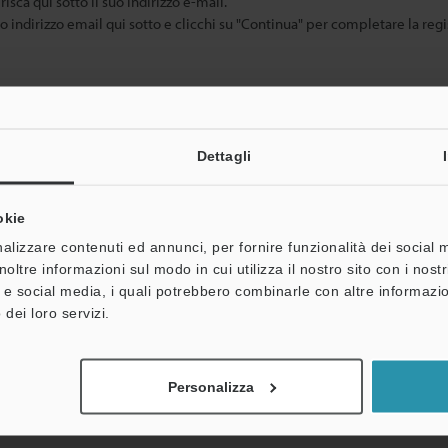
risca qui sotto il suo indirizzo e-mail.
uo indirizzo email qui sotto e clicchi su "Continua" per completare la regi
Dettagli
okie
alizzare contenuti ed annunci, per fornire funzionalità dei social 
oni personali non saranno mai condivise.
noltre informazioni sul modo in cui utilizza il nostro sito con i nos
à e social media, i quali potrebbero combinarle con altre informazio
 dei loro servizi.
Personalizza
entazione