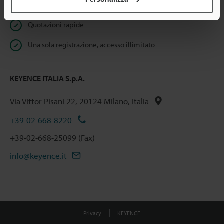
Download istantaneo della documentazione
Quotazioni rapide
Una sola registrazione, accesso illimitato
KEYENCE ITALIA S.p.A.
Via Vittor Pisani 22, 20124 Milano, Italia
+39-02-668-8220
+39-02-668-25099 (Fax)
info@keyence.it
Privacy
KEYENCE