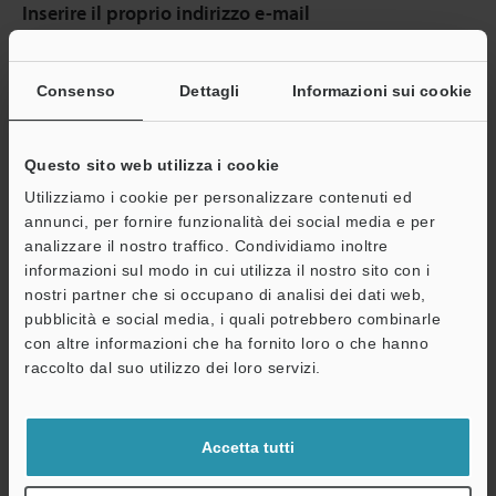
Inserire il proprio indirizzo e-mail
Se ha già effettuato la registrazione, inserisca qui sotto il suo
indirizzo e-mail.
Consenso
Dettagli
Informazioni sui cookie
Se non è ancora registrato, inserisca il suo indirizzo email qui
sotto e clicchi su "Continua" per completare la registrazione.
Questo sito web utilizza i cookie
Indirizzo e-mail
(obbligatorio)
Utilizziamo i cookie per personalizzare contenuti ed
annunci, per fornire funzionalità dei social media e per
analizzare il nostro traffico. Condividiamo inoltre
informazioni sul modo in cui utilizza il nostro sito con i
nostri partner che si occupano di analisi dei dati web,
Continua
pubblicità e social media, i quali potrebbero combinarle
con altre informazioni che ha fornito loro o che hanno
raccolto dal suo utilizzo dei loro servizi.
Privacy garantita al 100% - le informazioni personali non saranno
mai condivise.
Accetta tutti
Dichiarazione sulla privacy