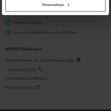
Benefici per gli iscritti
Personalizza
Download istantaneo della documentazione
Quotazioni rapide
Una sola registrazione, accesso illimitato
KEYENCE ITALIA S.p.A.
Via Vittor Pisani 22, 20124 Milano, Italia
+39-02-668-8220
+39-02-668-25099 (Fax)
info@keyence.it