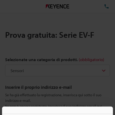
TE
Prova gratuita: Serie EV-F
Selezionate una categoria di prodotti.
(obbligatorio)
Inserire il proprio indirizzo e-mail
Se ha già effettuato la registrazione, inserisca qui sotto il suo
indirizzo e-mail.
Se non è ancora registrato, inserisca il suo indirizzo email qui
sotto e clicchi su "Continua" per completare la registrazione.