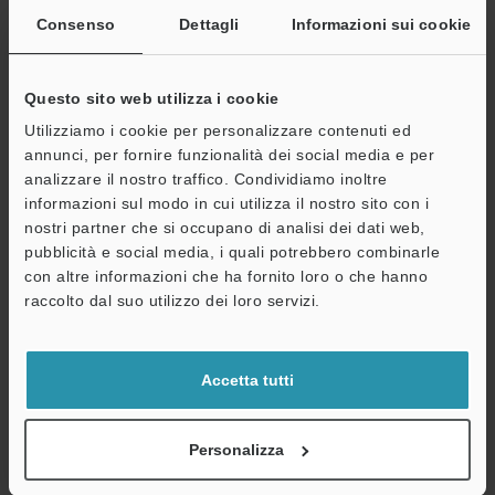
Consenso
Dettagli
Informazioni sui cookie
Indirizzo e-mail
(obbligatorio)
Questo sito web utilizza i cookie
Utilizziamo i cookie per personalizzare contenuti ed
annunci, per fornire funzionalità dei social media e per
Continua
analizzare il nostro traffico. Condividiamo inoltre
informazioni sul modo in cui utilizza il nostro sito con i
nostri partner che si occupano di analisi dei dati web,
Privacy garantita al 100% - le informazioni personali non saranno
pubblicità e social media, i quali potrebbero combinarle
mai condivise.
con altre informazioni che ha fornito loro o che hanno
raccolto dal suo utilizzo dei loro servizi.
Dichiarazione sulla privacy
Benefici per gli iscritti
Accetta tutti
Download istantaneo della documentazione
Personalizza
Quotazioni rapide