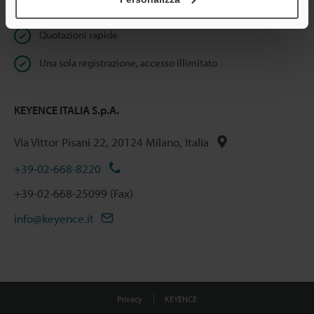
Download istantaneo della documentazione
Quotazioni rapide
Una sola registrazione, accesso illimitato
KEYENCE ITALIA S.p.A.
Via Vittor Pisani 22, 20124 Milano, Italia
+39-02-668-8220
+39-02-668-25099 (Fax)
info@keyence.it
Privacy
KEYENCE