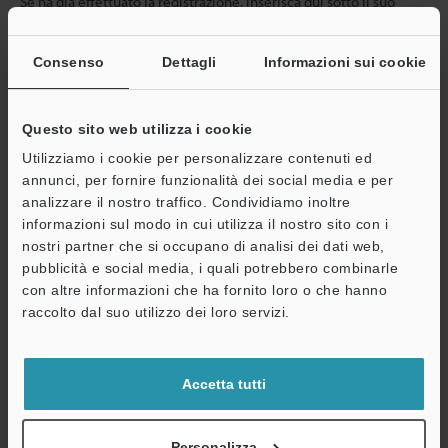
Se ha già effettuato la registrazione, inserisca qui sotto il suo
indirizzo e-mail.
Se non è ancora registrato, inserisca il suo indirizzo email qui
Consenso
Dettagli
Informazioni sui cookie
sotto e clicchi su "Continua" per completare la registrazione.
Indirizzo e-mail
(obbligatorio)
Questo sito web utilizza i cookie
Utilizziamo i cookie per personalizzare contenuti ed
annunci, per fornire funzionalità dei social media e per
analizzare il nostro traffico. Condividiamo inoltre
informazioni sul modo in cui utilizza il nostro sito con i
Continua
nostri partner che si occupano di analisi dei dati web,
pubblicità e social media, i quali potrebbero combinarle
con altre informazioni che ha fornito loro o che hanno
Privacy garantita al 100% - le informazioni personali non saranno
raccolto dal suo utilizzo dei loro servizi.
mai condivise.
Dichiarazione sulla privacy
Accetta tutti
Benefici per gli iscritti
Personalizza