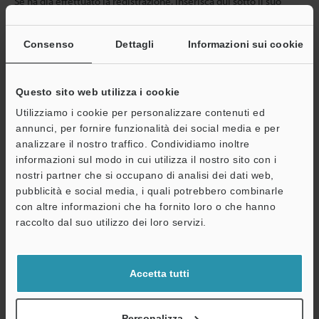
Se ha già effettuato la registrazione, inserisca qui sotto il suo
indirizzo e-mail.
Se non è ancora registrato, inserisca il suo indirizzo email qui
Consenso
Dettagli
Informazioni sui cookie
sotto e clicchi su "Continua" per completare la registrazione.
Indirizzo e-mail
(obbligatorio)
Questo sito web utilizza i cookie
Utilizziamo i cookie per personalizzare contenuti ed
annunci, per fornire funzionalità dei social media e per
analizzare il nostro traffico. Condividiamo inoltre
informazioni sul modo in cui utilizza il nostro sito con i
Continua
nostri partner che si occupano di analisi dei dati web,
pubblicità e social media, i quali potrebbero combinarle
con altre informazioni che ha fornito loro o che hanno
Privacy garantita al 100% - le informazioni personali non saranno
raccolto dal suo utilizzo dei loro servizi.
mai condivise.
Dichiarazione sulla privacy
Accetta tutti
Benefici per gli iscritti
Personalizza