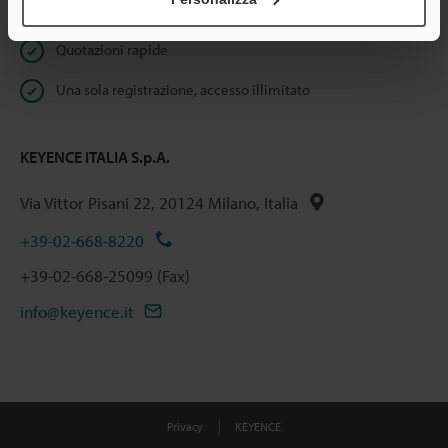
Download istantaneo della documentazione
Quotazioni rapide
Una sola registrazione, accesso illimitato
KEYENCE ITALIA S.p.A.
Via Vittor Pisani 22, 20124 Milano, Italia
+39-02-668-8220
+39-02-668-25099 (Fax)
info@keyence.it
Privacy
KEYENCE