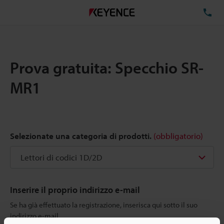
TE
Prova gratuita: Specchio SR-
MR1
Selezionate una categoria di prodotti.
(obbligatorio)
Inserire il proprio indirizzo e-mail
Se ha già effettuato la registrazione, inserisca qui sotto il suo
indirizzo e-mail.