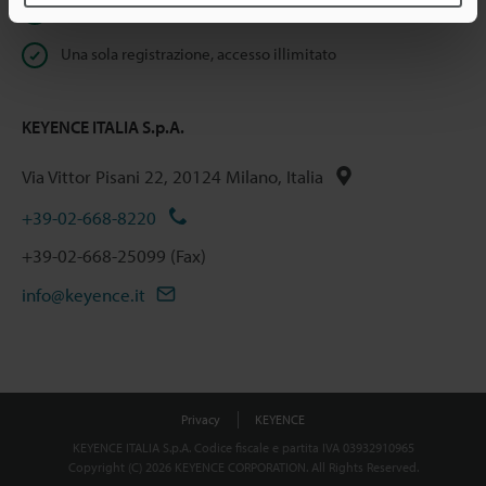
Quotazioni rapide
Una sola registrazione, accesso illimitato
KEYENCE ITALIA S.p.A.
Via Vittor Pisani 22, 20124 Milano, Italia
+39-02-668-8220
+39-02-668-25099 (Fax)
info@keyence.it
Privacy
KEYENCE
KEYENCE ITALIA S.p.A. Codice fiscale e partita IVA 03932910965
Copyright (C) 2026 KEYENCE CORPORATION. All Rights Reserved.