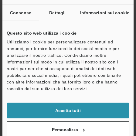
Se non è ancora registrato, inserisca il suo indirizzo email qui
sotto e clicchi su "Continua" per completare la registrazione.
Consenso
Dettagli
Informazioni sui cookie
Indirizzo e-mail
(obbligatorio)
Questo sito web utilizza i cookie
Utilizziamo i cookie per personalizzare contenuti ed
annunci, per fornire funzionalità dei social media e per
analizzare il nostro traffico. Condividiamo inoltre
Continua
informazioni sul modo in cui utilizza il nostro sito con i
nostri partner che si occupano di analisi dei dati web,
pubblicità e social media, i quali potrebbero combinarle
Privacy garantita al 100% - le informazioni personali non saranno
con altre informazioni che ha fornito loro o che hanno
mai condivise.
raccolto dal suo utilizzo dei loro servizi.
Dichiarazione sulla privacy
Accetta tutti
Benefici per gli iscritti
Download istantaneo della documentazione
Personalizza