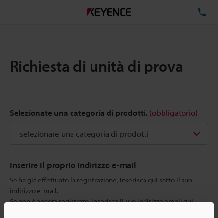
TE
Richiesta di unità di prova
Selezionate una categoria di prodotti.
(obbligatorio)
Inserire il proprio indirizzo e-mail
Se ha già effettuato la registrazione, inserisca qui sotto il suo
indirizzo e-mail.
Se non è ancora registrato, inserisca il suo indirizzo email qui
sotto e clicchi su "Continua" per completare la registrazione.