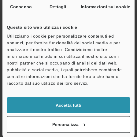
Consenso
Dettagli
Informazioni sui cookie
Indirizzo e-mail
(obbligatorio)
Questo sito web utilizza i cookie
Utilizziamo i cookie per personalizzare contenuti ed
annunci, per fornire funzionalità dei social media e per
Continua
analizzare il nostro traffico. Condividiamo inoltre
informazioni sul modo in cui utilizza il nostro sito con i
nostri partner che si occupano di analisi dei dati web,
Privacy garantita al 100% - le informazioni personali non saranno
pubblicità e social media, i quali potrebbero combinarle
mai condivise.
con altre informazioni che ha fornito loro o che hanno
raccolto dal suo utilizzo dei loro servizi.
Dichiarazione sulla privacy
Benefici per gli iscritti
Accetta tutti
Download istantaneo della documentazione
Personalizza
Quotazioni rapide