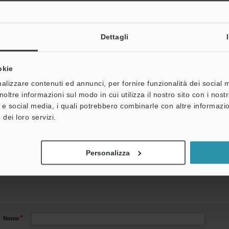
Dettagli
ndirizzo e-mail
Password
okie
Password dimenticata?
alizzare contenuti ed annunci, per fornire funzionalità dei social 
noltre informazioni sul modo in cui utilizza il nostro sito con i nos
à e social media, i quali potrebbero combinarle con altre informazio
 dei loro servizi.
Se non avete un account, vi preghiamo di registrarvi sotto.
UTENTE
Personalizza
sto semplice modulo di registrazione. Dopo aver compilato il modulo, premere il pulsant
Nome
*