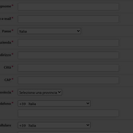
ognome
*
o e-mail
*
Paese
*
zienda
*
ndirizzo
*
Città
*
CAP
*
ovincia
*
elefono
*
ellulare