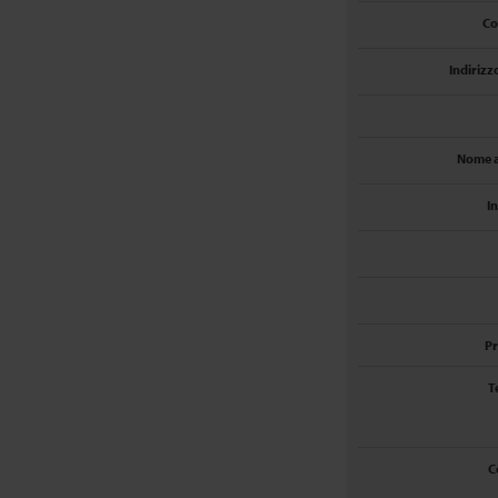
C
Indirizz
Nome a
I
Pr
T
C