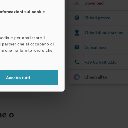
Download
Informazioni sui cookie
Chiedi prezzo
Chiedi dimostrazione
Prezzo
media e per analizzare il
tri partner che si occupano di
Consulenza
ni che ha fornito loro o che
+39-02-668-8220
Chiedi all'IA
Accetta tutti
ne o