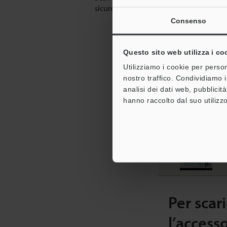
sicurezza sul posto di lavoro o contatta
Consenso
Questo sito web utilizza i co
Scarica c
Utilizziamo i cookie per person
nostro traffico. Condividiamo i
analisi dei dati web, pubblicit
hanno raccolto dal suo utilizzo
ARTICOLI CONSIGLIAT
S
[
Per scari
l’access