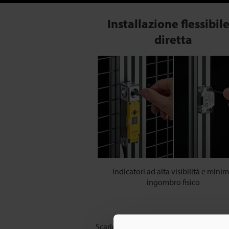
Installazione flessibile
diretta
Indicatori ad alta visibilità e mini
ingombro fisico
Scarica il catalogo dedicato ai nuovi inte