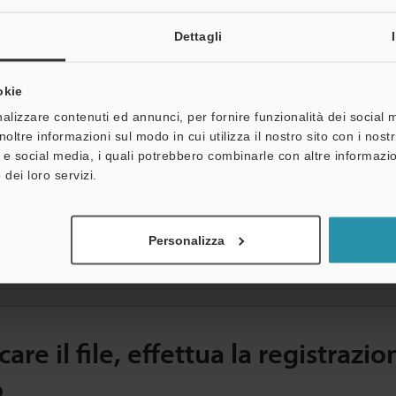
ci per un preventivo.
Dettagli
okie
atalogo
alizzare contenuti ed annunci, per fornire funzionalità dei social 
noltre informazioni sul modo in cui utilizza il nostro sito con i nos
à e social media, i quali potrebbero combinarle con altre informazio
 dei loro servizi.
I
erie GS Interruttori di sicurezza Catalogo
Personalizza
Tipo di file]
PDF:4.12MB
care il file, effettua la registrazio
o