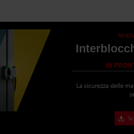
NUO
Interblocch
IN PRON
La sicurezza delle ma
s
Sc