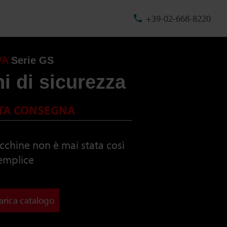
+39-02-668-8220
VA
Serie GS
i di sicurezza
TA CONSEGNA
cchine non è mai stata così
emplice
arica catalogo