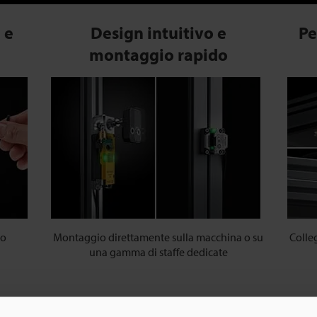
 e
Design intuitivo e
Pe
montaggio rapido
mo
Montaggio direttamente sulla macchina o su
Colle
una gamma di staffe dedicate
rruttori e interblocchi di sicurezza, installabili su cancelli e barriere