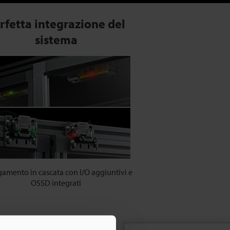
rfetta integrazione del
sistema
gamento in cascata con I/O aggiuntivi e
OSSD integrati
 di protezione, per migliorare la