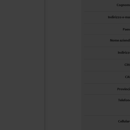
Cognom
Indirizzo e-mai
Paes
Nome aziend
Indirizz
Cit
CA
Provinci
Telefon
Cellular