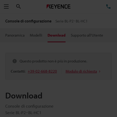
Cerca
TE
Menu
Console di configurazione
Serie BL-P2･BL-HC1
Panoramica
Modelli
Download
Supporto all'Utente
Questo prodotto non è più in produzione.
Contatti:
+39-02-668-8220
Modulo di richiesta
Download
Console di configurazione
Serie BL-P2･BL-HC1