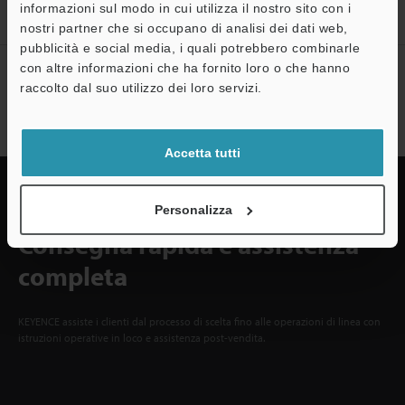
A
informazioni sul modo in cui utilizza il nostro sito con i
Registrati ora!
nostri partner che si occupano di analisi dei dati web,
Assistenza
pubblicità e social media, i quali potrebbero combinarle
con altre informazioni che ha fornito loro o che hanno
Sottoscrizione alla newsletter
raccolto dal suo utilizzo dei loro servizi.
Sottoscrizione
Accetta tutti
Personalizza
Consegna rapida e assistenza
completa
KEYENCE assiste i clienti dal processo di scelta fino alle operazioni di linea con
istruzioni operative in loco e assistenza post-vendita.