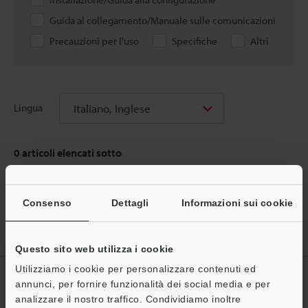
Guida al collegamento/Manuale sulle comunicazioni
Precauzioni per l'uso
Specifiche
Altri
Italiano, Inglese
Lingua
0
articoli elencati sotto
Consenso
Dettagli
Informazioni sui cookie
Home
Prodotti
Lettori di codici 1D/2D
Scanner di codici
1D/2D
Console di configurazione
Download
Questo sito web utilizza i cookie
Utilizziamo i cookie per personalizzare contenuti ed
CREA IL TUO ACCOUNT
annunci, per fornire funzionalità dei social media e per
KEYENCE
analizzare il nostro traffico. Condividiamo inoltre