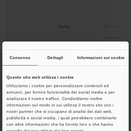
Uscita
Numero di usc
Tipo di uscita
Carico nomina
Consenso
Dettagli
Informazioni sui cookie
Corrente di
dispersione in
Questo sito web utilizza i cookie
Tensione resid
ON
Utilizziamo i cookie per personalizzare contenuti ed
annunci, per fornire funzionalità dei social media e per
Specifiche I/O
Ingresso di
Metodo di
analizzare il nostro traffico. Condividiamo inoltre
attivazione
comunicazion
A
informazioni sul modo in cui utilizza il nostro sito con i
nostri partner che si occupano di analisi dei dati web,
Assistenza
Velocità di
pubblicità e social media, i quali potrebbero combinarle
comunicazion
con altre informazioni che ha fornito loro o che hanno
raccolto dal suo utilizzo dei loro servizi.