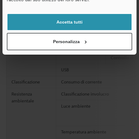
Sincronizzazio
trasmettitore 
ricevitore
Accetta tutti
Lunghezza dati
Lunghezza bit 
Personalizza
stop
Controllo di pa
USB
Classificazione
Consumo di corrente
Resistenza
Classificazione involucro
ambientale
Luce ambiente
Temperatura ambiente