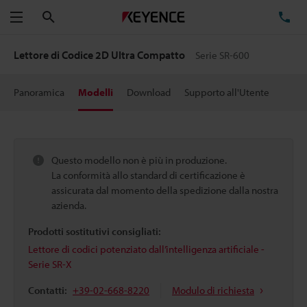
Cerca
TE
Menu
Lettore di Codice 2D Ultra Compatto
Serie SR-600
Panoramica
Modelli
Download
Supporto all'Utente
Questo modello non è più in produzione.
La conformità allo standard di certificazione è
assicurata dal momento della spedizione dalla nostra
azienda.
Prodotti sostitutivi consigliati:
Lettore di codici potenziato dall’intelligenza artificiale -
Serie SR-X
Contatti:
+39-02-668-8220
Modulo di richiesta