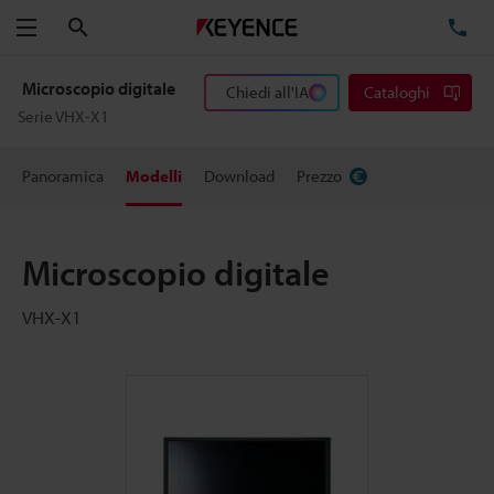
Cerca
TE
Menu
Microscopio digitale
Chiedi all'IA
Cataloghi
Serie VHX-X1
Panoramica
Modelli
Download
Prezzo
Microscopio digitale
VHX-X1