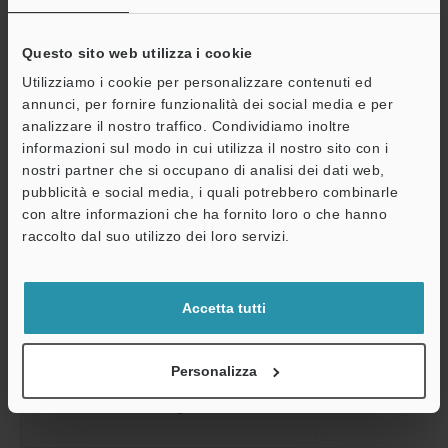
Vita utile
Questo sito web utilizza i cookie
Utilizziamo i cookie per personalizzare contenuti ed
annunci, per fornire funzionalità dei social media e per
Monitor LCD
Dimensioni
analizzare il nostro traffico. Condividiamo inoltre
Dimensioni dello schermo
informazioni sul modo in cui utilizza il nostro sito con i
nostri partner che si occupano di analisi dei dati web,
Passo punti
pubblicità e social media, i quali potrebbero combinarle
con altre informazioni che ha fornito loro o che hanno
A
Numero di pixel
raccolto dal suo utilizzo dei loro servizi.
Assistenza
Colori del display
FOV
Accetta tutti
Formato immagine
Personalizza
Dimensioni dell’immagine osservabile