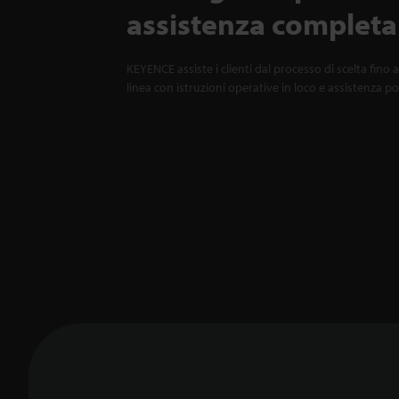
assistenza completa
KEYENCE assiste i clienti dal processo di scelta fino a
linea con istruzioni operative in loco e assistenza p