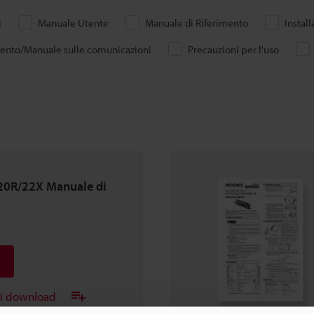
i
Manuale Utente
Manuale di Riferimento
Instal
mento/Manuale sulle comunicazioni
Precauzioni per l'uso
20R/22X Manuale di
ei download