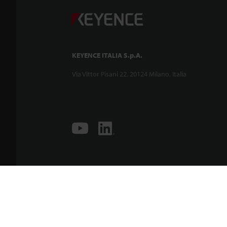
KEYENCE ITALIA S.p.A.
Via Vittor Pisani 22, 20124 Milano, Italia