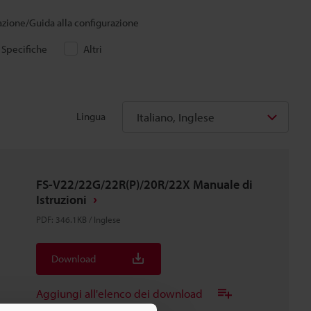
lazione/Guida alla configurazione
Specifiche
Altri
Italiano, Inglese
Lingua
FS-V22/22G/22R(P)/20R/22X Manuale di
Istruzioni
PDF
:
346.1KB
/
Inglese
Download
Aggiungi all'elenco dei download