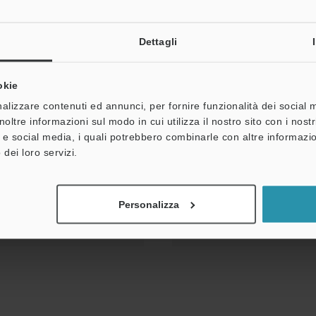
Dettagli
okie
M/21X Manuale di
alizzare contenuti ed annunci, per fornire funzionalità dei social 
noltre informazioni sul modo in cui utilizza il nostro sito con i nos
à e social media, i quali potrebbero combinarle con altre informazio
 dei loro servizi.
ei download
Personalizza