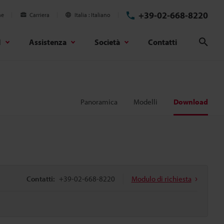
+39-02-668-8220
ne
Carriera
Italia
Italiano
d
Assistenza
Società
Contatti
Cerc
Panoramica
Modelli
Download
Contatti:
+39-02-668-8220
Modulo di richiesta