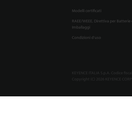
Modelli certificati
RAEE/WEEE, Direttiva per Batterie 
Imballaggi
Condizioni d'uso
KEYENCE ITALIA S.p.A. Codice fisca
Copyright (C) 2026 KEYENCE CORPO