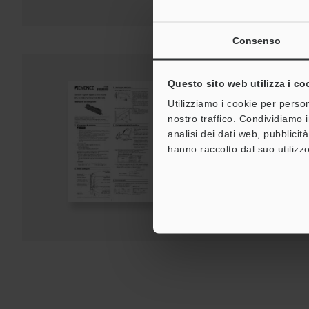
Consenso
Questo sito web utilizza i co
FS-V21R(P)/21G/21R
Istruzioni
Utilizziamo i cookie per person
nostro traffico. Condividiamo i
PDF
:
370KB
/
Italiano
analisi dei dati web, pubblicit
hanno raccolto dal suo utilizzo
Download
Aggiungi all'elenco d