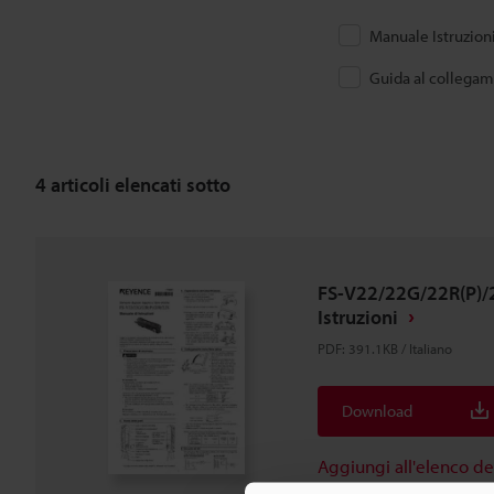
Manuale Istruzion
Guida al collega
4
articoli elencati sotto
FS-V22/22G/22R(P)/
Istruzioni
PDF
:
391.1KB
/
Italiano
Download
Aggiungi all'elenco d