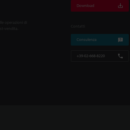
Download
lle operazioni di
Contatti
ost-vendita.
Consulenza
+39-02-668-8220