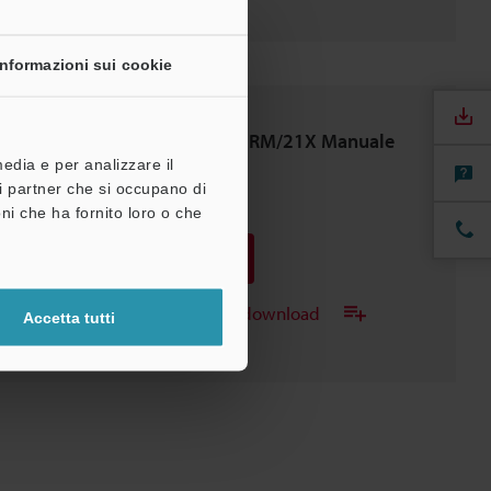
Informazioni sui cookie
FS-V21/21G/21R(P)/21RM/21X Manuale
di Istruzioni
media e per analizzare il
tri partner che si occupano di
PDF
:
362.1KB
/
Inglese
ni che ha fornito loro o che
Download
Aggiungi all'elenco dei download
Accetta tutti