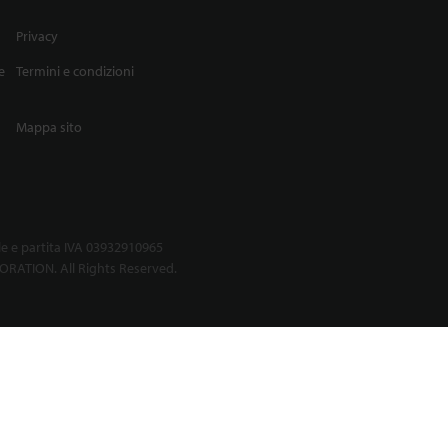
Privacy
e
Termini e condizioni
Mappa sito
le e partita IVA 03932910965
RATION. All Rights Reserved.