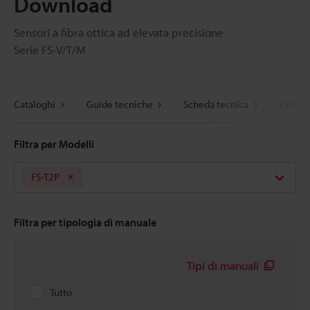
Download
Sensori a fibra ottica ad elevata precisione
Serie FS-V/T/M
Cataloghi
Guide tecniche
Scheda tecnica
CAD / 
Filtra per Modelli
FS-T2P
Filtra per tipologia di manuale
Tipi di manuali
Tutto