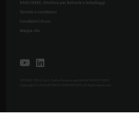
RAEE/WEEE, Direttiva per Batterie e Imballaggi
Termini e condizioni
Condizioni d'uso
Mappa sito
KEYENCE ITALIA S.p.A. Codice fiscale e partita IVA 03932910965
Copyright (C) 2026 KEYENCE CORPORATION. All Rights Reserved.