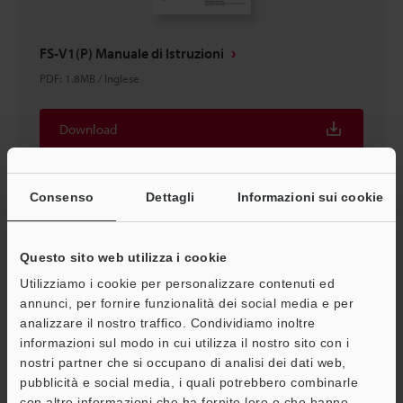
FS-V1(P) Manuale di Istruzioni
PDF
:
1.8MB
/
Inglese
Download
Consenso
Dettagli
Informazioni sui cookie
Questo sito web utilizza i cookie
Utilizziamo i cookie per personalizzare contenuti ed
annunci, per fornire funzionalità dei social media e per
analizzare il nostro traffico. Condividiamo inoltre
A
informazioni sul modo in cui utilizza il nostro sito con i
nostri partner che si occupano di analisi dei dati web,
Assistenza
pubblicità e social media, i quali potrebbero combinarle
FS-V1(P) Manuale di Istruzioni
con altre informazioni che ha fornito loro o che hanno