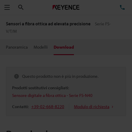
Cerca
TE
Menu
Sensori a fibra ottica ad elevata precisione
Serie FS-
V/T/M
Panoramica
Modelli
Download
Questo prodotto non è più in produzione.
Prodotti sostitutivi consigliati:
Sensore digitale a fibra ottica - Serie FS-N40
Contatti:
+39-02-668-8220
Modulo di richiesta