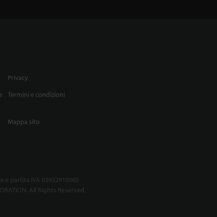
Privacy
e
Termini e condizioni
Mappa sito
le e partita IVA 03932910965
RATION. All Rights Reserved.