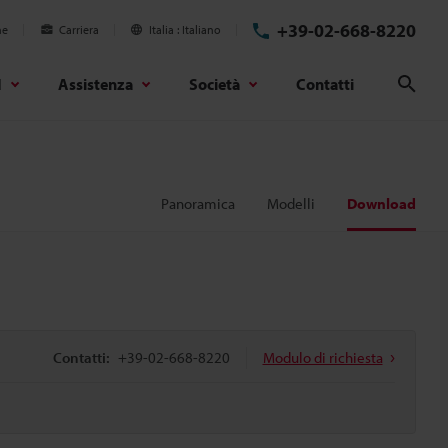
+39-02-668-8220
ne
Carriera
Italia
Italiano
d
Assistenza
Società
Contatti
Cerc
Panoramica
Modelli
Download
Contatti:
+39-02-668-8220
Modulo di richiesta