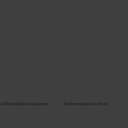
 all’installazione/selezione
Testimonianze dei clienti