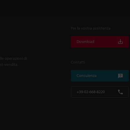
Per la vostra assistenza
Download
lle operazioni di
Contatti
ost-vendita.
Consulenza
+39-02-668-8220