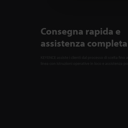
Consegna rapida e
assistenza completa
KEYENCE assiste i clienti dal processo di scelta fino a
linea con istruzioni operative in loco e assistenza p