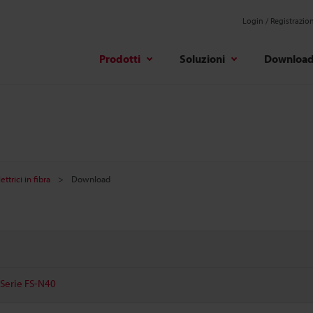
Login / Registrazio
Prodotti
Soluzioni
Downloa
ttrici in fibra
Download
- Serie FS-N40