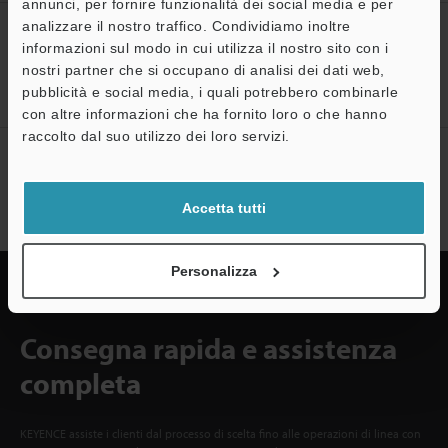
annunci, per fornire funzionalità dei social media e per
analizzare il nostro traffico. Condividiamo inoltre
CREA IL TUO ACCOUNT
informazioni sul modo in cui utilizza il nostro sito con i
KEYENCE
nostri partner che si occupano di analisi dei dati web,
Registrati ora!
pubblicità e social media, i quali potrebbero combinarle
con altre informazioni che ha fornito loro o che hanno
A
raccolto dal suo utilizzo dei loro servizi.
Assistenza
Sottoscrizione alla newsletter
Sottoscrizione
Accetta tutti
Personalizza
Consegna rapida e assistenza
completa
KEYENCE assiste i clienti dal processo di scelta fino alle operazioni di linea con