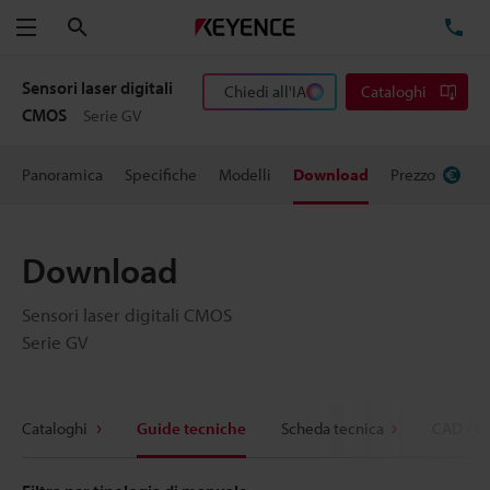
Cerca
TE
Menu
Sensori laser digitali
Chiedi all'IA
Cataloghi
CMOS
Serie GV
Panoramica
Specifiche
Modelli
Download
Prezzo
Download
Sensori laser digitali CMOS
Serie GV
Cataloghi
Guide tecniche
Scheda tecnica
CAD / C