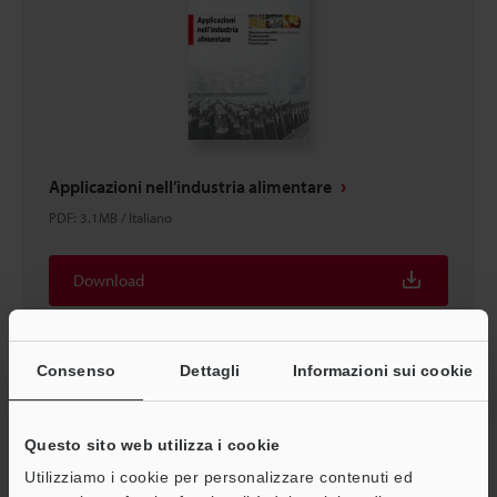
Applicazioni nell’industria alimentare
PDF
:
3.1MB
/
Italiano
Download
Consenso
Dettagli
Informazioni sui cookie
Questo sito web utilizza i cookie
Home
Prodotti
Sensori
Sensori laser
Sensori laser digitali
CMOS
Download
Utilizziamo i cookie per personalizzare contenuti ed