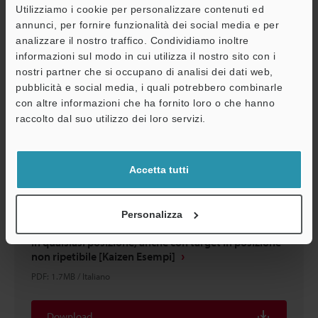
Utilizziamo i cookie per personalizzare contenuti ed
Download
annunci, per fornire funzionalità dei social media e per
analizzare il nostro traffico. Condividiamo inoltre
informazioni sul modo in cui utilizza il nostro sito con i
nostri partner che si occupano di analisi dei dati web,
pubblicità e social media, i quali potrebbero combinarle
con altre informazioni che ha fornito loro o che hanno
A
raccolto dal suo utilizzo dei loro servizi.
Assistenza
Accetta tutti
Personalizza
Serie IX Basato sull’altezza Controlli della differenza
in qualsiasi posizione, anche con target in posizione
non ripetibile [Kaizen Esempi]
PDF
:
1.7MB
/
Italiano
Download