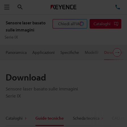
Cerca
TE
Menu
Sensore laser basato
Chiedi all'IA
Cataloghi
sulle immagini
Serie IX
Panoramica
Applicazioni
Specifiche
Modelli
Download
Download
Sensore laser basato sulle immagini
Serie IX
Cataloghi
Guide tecniche
Scheda tecnica
CAD / C