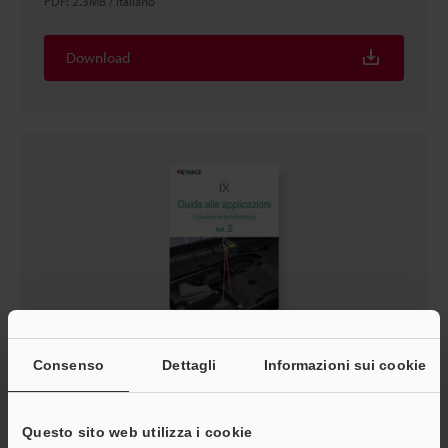
PDF
:
2.3MB
/
Italiano
Download
Serie IX Guida alle applicazioni Industria
Consenso
Dettagli
Informazioni sui cookie
automobilistica Vol.2
PDF
:
1.1MB
/
Italiano
Questo sito web utilizza i cookie