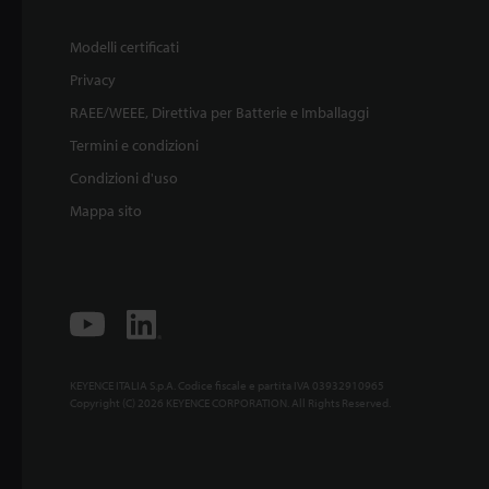
Modelli certificati
Privacy
RAEE/WEEE, Direttiva per Batterie e Imballaggi
Termini e condizioni
Condizioni d'uso
Mappa sito
KEYENCE ITALIA S.p.A. Codice fiscale e partita IVA 03932910965
Copyright (C) 2026 KEYENCE CORPORATION. All Rights Reserved.