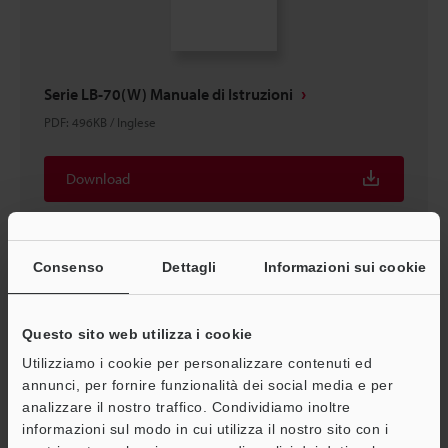
Serie LB-70(W) Manuale di Istruzioni
PDF
:
496KB
/
Inglese
Download
Consenso
Dettagli
Informazioni sui cookie
Questo sito web utilizza i cookie
Utilizziamo i cookie per personalizzare contenuti ed
annunci, per fornire funzionalità dei social media e per
analizzare il nostro traffico. Condividiamo inoltre
A
informazioni sul modo in cui utilizza il nostro sito con i