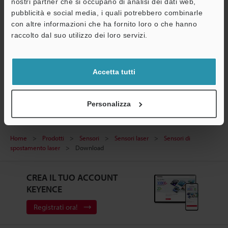
nostri partner che si occupano di analisi dei dati web,
Assistenza
pubblicità e social media, i quali potrebbero combinarle
Serie LB-1000(W) Manuale di Istruzioni
con altre informazioni che ha fornito loro o che hanno
PDF
:
698.3KB
/
Inglese
raccolto dal suo utilizzo dei loro servizi.
Download
Accetta tutti
Personalizza
Home
Prodotti
Sensori
Sensori laser
Sensori di
spostamento laser
Download
CREA IL TUO ACCOUNT
KEYENCE
Registrati ora!