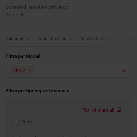
Sensori di spostamento laser
Serie LB
Cataloghi
Guide tecniche
Scheda tecnica
CAD / 
Filtra per Modelli
LB-C2
Filtra per tipologia di manuale
Tipi di manuali
Tutto