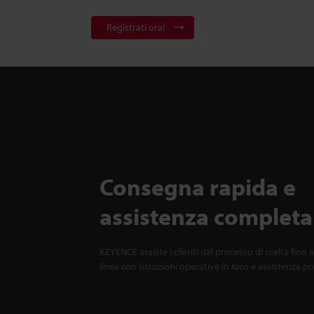
Registrati ora!
Consegna rapida e
assistenza completa
KEYENCE assiste i clienti dal processo di scelta fino a
linea con istruzioni operative in loco e assistenza p