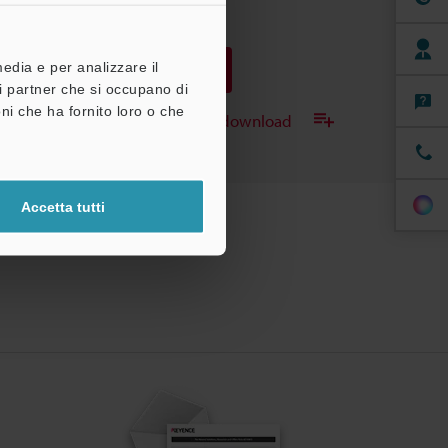
PDF
:
1.2MB
/
Inglese
media e per analizzare il
Download
tri partner che si occupano di
ni che ha fornito loro o che
Aggiungi all'elenco dei download
Accetta tutti