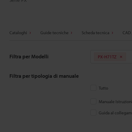
Cataloghi
Guide tecniche
Scheda tecnica
CAD 
Filtra per Modelli
PX-H71TZ
Filtra per tipologia di manuale
Tutto
Manuale Istruzion
Guida al collega