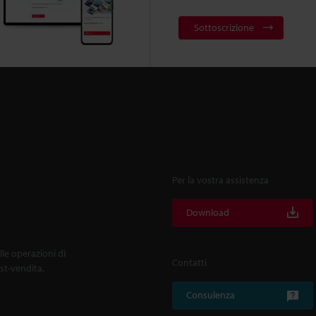
Sottoscrizione
Per la vostra assistenza
Download
lle operazioni di
Contatti
ost-vendita.
Consulenza