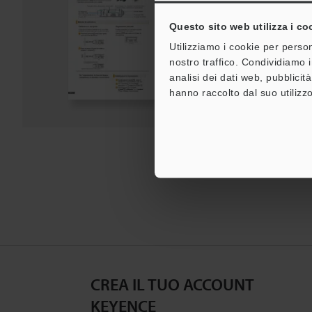
PDF
:
1.2MB
/
Italiano
Questo sito web utilizza i co
Utilizziamo i cookie per person
Download
nostro traffico. Condividiamo i
analisi dei dati web, pubblicit
Aggiungi all'elenco d
hanno raccolto dal suo utilizzo
CREA IL TUO ACCOUNT
KEYENCE