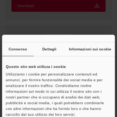
Download
Consenso
Dettagli
Informazioni sui cookie
Questo sito web utilizza i cookie
Utilizziamo i cookie per personalizzare contenuti ed
annunci, per fornire funzionalità dei social media e per
Serie PZ-G Manuale di Istruzioni
analizzare il nostro traffico. Condividiamo inoltre
informazioni sul modo in cui utilizza il nostro sito con i
PDF
:
490.2KB
/
Italiano
nostri partner che si occupano di analisi dei dati web,
pubblicità e social media, i quali potrebbero combinarle
Download
con altre informazioni che ha fornito loro o che hanno
A
raccolto dal suo utilizzo dei loro servizi.