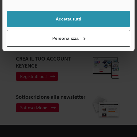
Assistenza
Accetta tutti
Home
Prodotti
Sensori
Sensori fotoelettrici
Sensori
Personalizza
indipendenti filettati
Download
CREA IL TUO ACCOUNT
KEYENCE
Registrati ora!
Sottoscrizione alla newsletter
Sottoscrizione