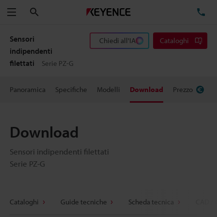
Cerca
TE
Menu
Sensori
Chiedi all'IA
Cataloghi
indipendenti
filettati
Serie PZ-G
Panoramica
Specifiche
Modelli
Download
Prezzo
Download
Sensori indipendenti filettati
Serie PZ-G
Cataloghi
Guide tecniche
Scheda tecnica
CAD / 