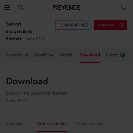
Cerca
TE
Menu
Sensori
Chiedi all'IA
Cataloghi
indipendenti
filettati
Serie PZ-G
Panoramica
Specifiche
Modelli
Download
Prezzo
Download
Sensori indipendenti filettati
Serie PZ-G
Cataloghi
Guide tecniche
Scheda tecnica
CAD / C