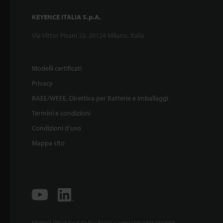
KEYENCE ITALIA S.p.A.
Via Vittor Pisani 22, 20124 Milano, Italia
Modelli certificati
Privacy
RAEE/WEEE, Direttiva per Batterie e Imballaggi
Termini e condizioni
Condizioni d'uso
Mappa sito
KEYENCE ITALIA S.p.A. Codice fiscale e partita IVA 03932910965