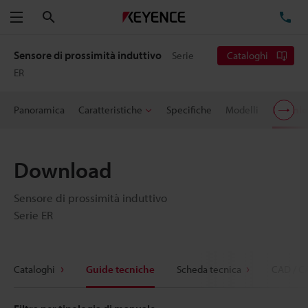
Cerca
TE
Menu
Sensore di prossimità induttivo
Serie
Cataloghi
ER
Panoramica
Caratteristiche
Specifiche
Modelli
Downlo
Download
Sensore di prossimità induttivo
Serie ER
Cataloghi
Guide tecniche
Scheda tecnica
CAD / C