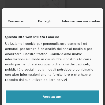
Consenso
Dettagli
Informazioni sui cookie
What is a sensor? Sensor Basics
PDF
:
3.9MB
/
Italiano
Questo sito web utilizza i cookie
Utilizziamo i cookie per personalizzare contenuti ed
annunci, per fornire funzionalità dei social media e per
Download
analizzare il nostro traffico. Condividiamo inoltre
informazioni sul modo in cui utilizza il nostro sito con i
nostri partner che si occupano di analisi dei dati web,
pubblicità e social media, i quali potrebbero combinarle
A
con altre informazioni che ha fornito loro o che hanno
Assistenza
raccolto dal suo utilizzo dei loro servizi.
Home
Prodotti
Sensori
Sensori di prossimità induttivi
Sensore di prossimità induttivo
Download
Accetta tutti
CREA IL TUO ACCOUNT