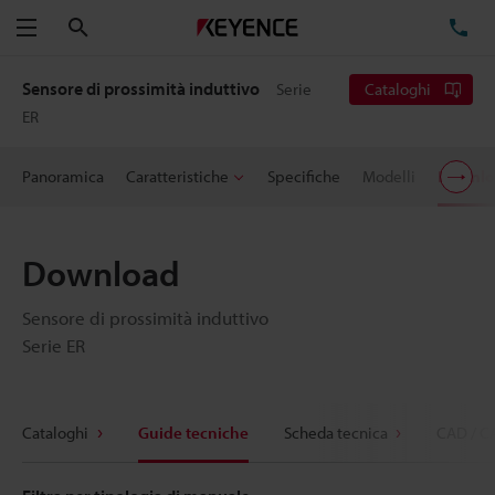
Cerca
TE
Menu
Sensore di prossimità induttivo
Serie
Cataloghi
ER
Panoramica
Caratteristiche
Specifiche
Modelli
Downlo
Download
Sensore di prossimità induttivo
Serie ER
Cataloghi
Guide tecniche
Scheda tecnica
CAD / C