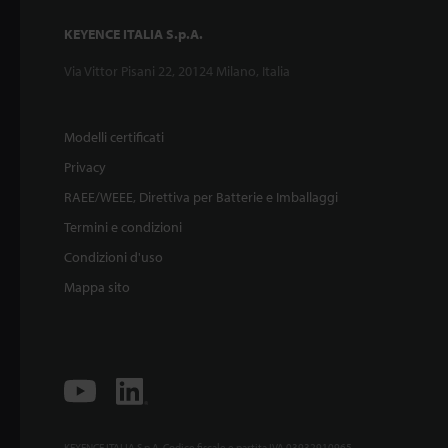
KEYENCE ITALIA S.p.A.
Via Vittor Pisani 22, 20124 Milano, Italia
Modelli certificati
Privacy
RAEE/WEEE, Direttiva per Batterie e Imballaggi
Termini e condizioni
Condizioni d'uso
Mappa sito
KEYENCE ITALIA S.p.A. Codice fiscale e partita IVA 03932910965