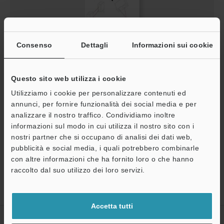
Consenso
Dettagli
Informazioni sui cookie
What is a sensor? Sensor Basics
PDF
:
3.9MB
/
Italiano
Questo sito web utilizza i cookie
Utilizziamo i cookie per personalizzare contenuti ed
annunci, per fornire funzionalità dei social media e per
Download
analizzare il nostro traffico. Condividiamo inoltre
informazioni sul modo in cui utilizza il nostro sito con i
nostri partner che si occupano di analisi dei dati web,
pubblicità e social media, i quali potrebbero combinarle
A
con altre informazioni che ha fornito loro o che hanno
Assistenza
raccolto dal suo utilizzo dei loro servizi.
Home
Prodotti
Sensori
Sensori di prossimità induttivi
Sensore di prossimità induttivo
Download
Accetta tutti
CREA IL TUO ACCOUNT