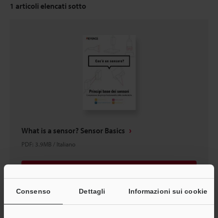
1
articoli elencati sotto
What is a sensor? Sensor Basics
PDF
:
3.9MB
/
Italiano
Download
Consenso
Dettagli
Informazioni sui cookie