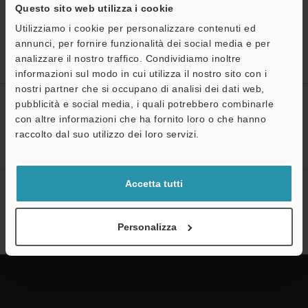
Questo sito web utilizza i cookie
Utilizziamo i cookie per personalizzare contenuti ed
Home
Prodotti
Sensori
Sensori di prossimità induttivi
annunci, per fornire funzionalità dei social media e per
Sensori di prossimità ad amplificatore separato a lunga distanza
analizzare il nostro traffico. Condividiamo inoltre
Download
informazioni sul modo in cui utilizza il nostro sito con i
nostri partner che si occupano di analisi dei dati web,
CREA IL TUO ACCOUNT
pubblicità e social media, i quali potrebbero combinarle
con altre informazioni che ha fornito loro o che hanno
KEYENCE
A
raccolto dal suo utilizzo dei loro servizi.
Registrati ora!
Assistenza
Accetta tutti
Sottoscrizione alla newsletter
Sottoscrizione
Personalizza