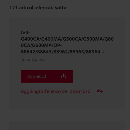
171
articoli elencati sotto
IV4-
G400CA/G400MA/G500CA/G500MA/G60
0CA/G600MA/OP-
88642/88643/88962/88963/88964
3D-Acis
:
4.7MB
Download
Aggiungi all'elenco dei download