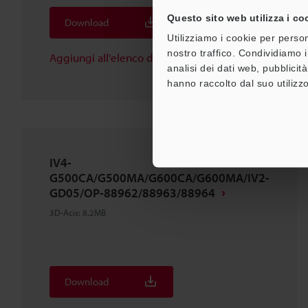
Questo sito web utilizza i co
Download
Utilizziamo i cookie per person
nostro traffico. Condividiamo i
Aggiungi all'elenco dei download
analisi dei dati web, pubblicit
hanno raccolto dal suo utilizzo
IV4-
G500CA/G500MA/G600CA/G600MA/IV2-
GD05/OP-88962/88963/88964
3D-Acis
:
8.2MB
Download