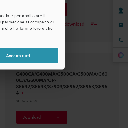
Download
media e per analizzare il
tri partner che si occupano di
Aggiungi all'elenco dei download
ni che ha fornito loro o che
Accetta tutti
IV4-
G400CA/G400MA/G500CA/G500MA/G60
0CA/G600MA/OP-
88642/88643/87909/88962/88963/8896
4
3D-Acis
:
4.8MB
Download