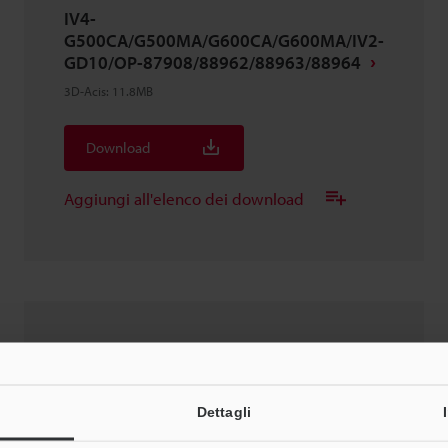
IV4-
G500CA/G500MA/G600CA/G600MA/IV2-
GD10/OP-87908/88962/88963/88964
3D-Acis
:
11.8MB
Download
Aggiungi all'elenco dei download
IV4-
G500CA/G500MA/G600CA/G600MA/IV2-
GD05/OP-87908/88962/88963/88964
Dettagli
3D-Acis
:
8.4MB