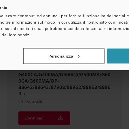
okie
Download
alizzare contenuti ed annunci, per fornire funzionalità dei social 
noltre informazioni sul modo in cui utilizza il nostro sito con i nos
Aggiungi all'elenco dei download
à e social media, i quali potrebbero combinarle con altre informazio
 dei loro servizi.
Personalizza
IV4-
G400CA/G400MA/G500CA/G500MA/G60
0CA/G600MA/OP-
88642/88643/87908/88962/88963/8896
4
3D-Acis
:
4.9MB
Download