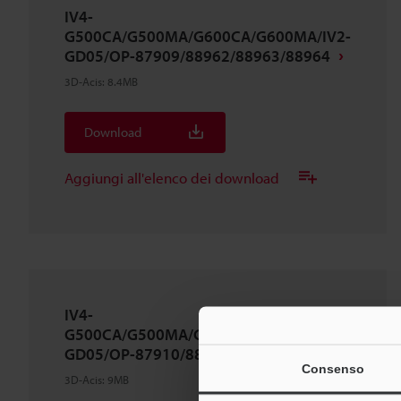
IV4-
G500CA/G500MA/G600CA/G600MA/IV2-
GD05/OP-87909/88962/88963/88964
3D-Acis
:
8.4MB
Download
Aggiungi all'elenco dei download
IV4-
G500CA/G500MA/G600CA/G600MA/IV2-
GD05/OP-87910/88962/88963/88964
Consenso
3D-Acis
:
9MB