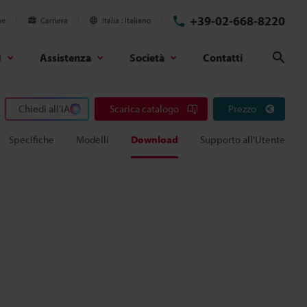
+39-02-668-8220
ne
Carriera
Italia
Italiano
d
Assistenza
Società
Contatti
Cerc
Chiedi all'IA
Scarica catalogo
Prezzo
Specifiche
Modelli
Download
Supporto all'Utente