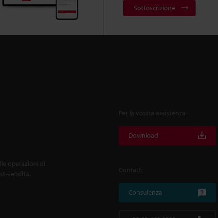
Sottoscrizione
Per la vostra assistenza
Download
lle operazioni di
Contatti
ost-vendita.
Consulenza