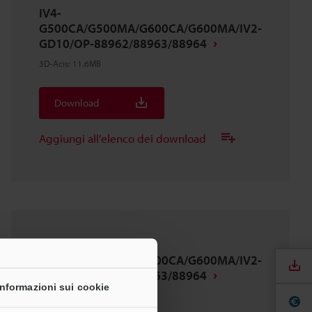
IV4-
G500CA/G500MA/G600CA/G600MA/IV2-
GD10/OP-88962/88963/88964
3D-Acis
:
11.6MB
Download
Aggiungi all'elenco dei download
IV4-
G500CA/G500MA/G600CA/G600MA/IV2-
GD10/OP-88962/88963/88964
Informazioni sui cookie
3D-Acis
:
11.6MB