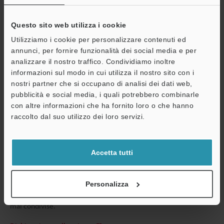
Questo sito web utilizza i cookie
Inserire il proprio indirizzo e-mail
Utilizziamo i cookie per personalizzare contenuti ed
Se ha già effettuato la registrazione, inserisca qui sotto il suo
annunci, per fornire funzionalità dei social media e per
indirizzo e-mail.
analizzare il nostro traffico. Condividiamo inoltre
Se non è ancora registrato, inserisca il suo indirizzo email qui
informazioni sul modo in cui utilizza il nostro sito con i
sotto e clicchi su "Continua" per completare la registrazione.
nostri partner che si occupano di analisi dei dati web,
pubblicità e social media, i quali potrebbero combinarle
Indirizzo e-mail
(obbligatorio)
con altre informazioni che ha fornito loro o che hanno
raccolto dal suo utilizzo dei loro servizi.
Accetta tutti
Continua
Personalizza
Privacy garantita al 100% - le informazioni personali non saranno
mai condivise.