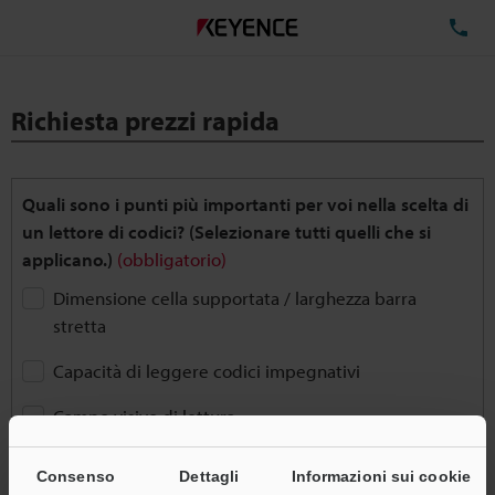
TE
Richiesta prezzi rapida
Quali sono i punti più importanti per voi nella scelta di
un lettore di codici? (Selezionare tutti quelli che si
applicano.)
(obbligatorio)
Dimensione cella supportata / larghezza barra
stretta
Capacità di leggere codici impegnativi
Campo visivo di lettura
Distanza/profondità di lettura
Consenso
Dettagli
Informazioni sui cookie