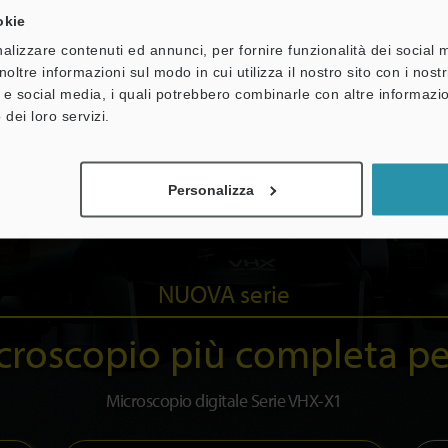
okie
alizzare contenuti ed annunci, per fornire funzionalità dei social 
noltre informazioni sul modo in cui utilizza il nostro sito con i nos
à e social media, i quali potrebbero combinarle con altre informazio
 dei loro servizi.
Personalizza
NUOVA serie
croscopio più completa pe
Microscopio digitale Serie VHX-X1