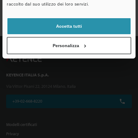
raccolto dal suo utilizzo dei loro servizi.
Serie VHX-950F
Accetta tutti
Personalizza
KEYENCE ITALIA S.p.A.
Via Vittor Pisani 22, 20124 Milano, Italia
+39-02-668-8220
Modelli certificati
Privacy