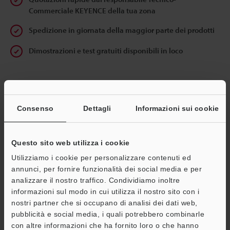
Commerciale KEYENCE della tua zona
Spedizione in giornata della maggior parte dei prodotti
Dimostrazioni e test gratuiti disponibili in loco
Indirizzo e-mail
(obbligatorio)
Consenso
Dettagli
Informazioni sui cookie
Questo sito web utilizza i cookie
Continua
Utilizziamo i cookie per personalizzare contenuti ed
annunci, per fornire funzionalità dei social media e per
analizzare il nostro traffico. Condividiamo inoltre
Privacy garantita al 100% - le informazioni personali non saranno
informazioni sul modo in cui utilizza il nostro sito con i
mai condivise.
nostri partner che si occupano di analisi dei dati web,
Dichiarazione sulla privacy
pubblicità e social media, i quali potrebbero combinarle
con altre informazioni che ha fornito loro o che hanno