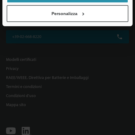
KEYENCE ITALIA S.p.A.
Personalizza
Via Vittor Pisani 22, 20124 Milano, Italia
+39-02-668-8220
Modelli certificati
Privacy
RAEE/WEEE, Direttiva per Batterie e Imballaggi
Termini e condizioni
Condizioni d'uso
Mappa sito