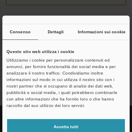
Continua
Consenso
Dettagli
Informazioni sui cookie
Privacy garantita al 100% - le informazioni personali non saranno
mai condivise.
Questo sito web utilizza i cookie
Utilizziamo i cookie per personalizzare contenuti ed
Dichiarazione sulla privacy
annunci, per fornire funzionalità dei social media e per
analizzare il nostro traffico. Condividiamo inoltre
informazioni sul modo in cui utilizza il nostro sito con i
Serie FD-X
nostri partner che si occupano di analisi dei dati web,
pubblicità e social media, i quali potrebbero combinarle
con altre informazioni che ha fornito loro o che hanno
raccolto dal suo utilizzo dei loro servizi.
Accetta tutti