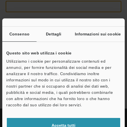
Continua
Consenso
Dettagli
Informazioni sui cookie
Privacy garantita al 100% - le informazioni personali non saranno
Questo sito web utilizza i cookie
mai condivise.
Utilizziamo i cookie per personalizzare contenuti ed
Dichiarazione sulla privacy
annunci, per fornire funzionalità dei social media e per
analizzare il nostro traffico. Condividiamo inoltre
informazioni sul modo in cui utilizza il nostro sito con i
Serie AP-V40
nostri partner che si occupano di analisi dei dati web,
pubblicità e social media, i quali potrebbero combinarle
con altre informazioni che ha fornito loro o che hanno
raccolto dal suo utilizzo dei loro servizi.
Accetta tutti