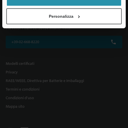
Personalizza
KEYENCE ITALIA S.p.A.
Via Vittor Pisani 22, 20124 Milano, Italia
+39-02-668-8220
Modelli certificati
Privacy
RAEE/WEEE, Direttiva per Batterie e Imballaggi
Termini e condizioni
Condizioni d'uso
Mappa sito