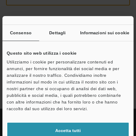
Continua
Consenso
Dettagli
Informazioni sui cookie
Privacy garantita al 100% - le informazioni personali non saranno
mai condivise.
Questo sito web utilizza i cookie
Utilizziamo i cookie per personalizzare contenuti ed
Dichiarazione sulla privacy
annunci, per fornire funzionalità dei social media e per
analizzare il nostro traffico. Condividiamo inoltre
informazioni sul modo in cui utilizza il nostro sito con i
Serie LR-X
nostri partner che si occupano di analisi dei dati web,
pubblicità e social media, i quali potrebbero combinarle
con altre informazioni che ha fornito loro o che hanno
raccolto dal suo utilizzo dei loro servizi.
Accetta tutti