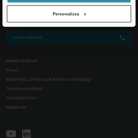
KEYENCE ITALIA S.p.A.
Personalizza
Via Vittor Pisani 22, 20124 Milano, Italia
+39-02-668-8220
Modelli certificati
Privacy
RAEE/WEEE, Direttiva per Batterie e Imballaggi
Termini e condizioni
Condizioni d'uso
Mappa sito