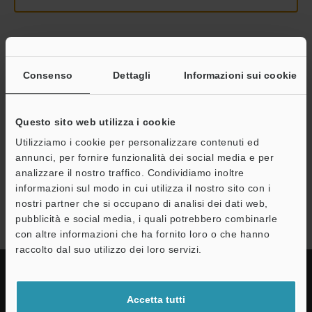
Continua
Consenso
Dettagli
Informazioni sui cookie
Privacy garantita al 100% - le informazioni personali non saranno
mai condivise.
Questo sito web utilizza i cookie
Utilizziamo i cookie per personalizzare contenuti ed
Dichiarazione sulla privacy
annunci, per fornire funzionalità dei social media e per
analizzare il nostro traffico. Condividiamo inoltre
informazioni sul modo in cui utilizza il nostro sito con i
Serie IV
nostri partner che si occupano di analisi dei dati web,
pubblicità e social media, i quali potrebbero combinarle
con altre informazioni che ha fornito loro o che hanno
raccolto dal suo utilizzo dei loro servizi.
Accetta tutti