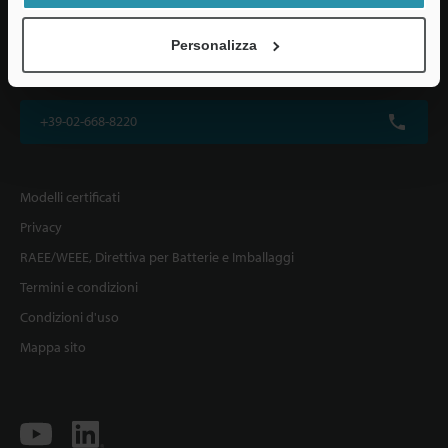
KEYENCE ITALIA S.p.A.
Personalizza
Via Vittor Pisani 22, 20124 Milano, Italia
+39-02-668-8220
Modelli certificati
Privacy
RAEE/WEEE, Direttiva per Batterie e Imballaggi
Termini e condizioni
Condizioni d'uso
Mappa sito