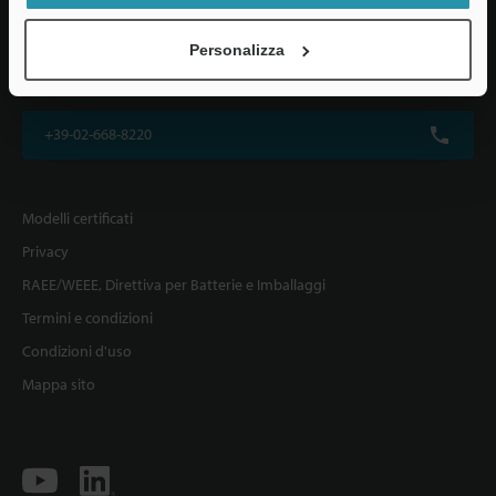
KEYENCE ITALIA S.p.A.
Personalizza
Via Vittor Pisani 22, 20124 Milano, Italia
+39-02-668-8220
Modelli certificati
Privacy
RAEE/WEEE, Direttiva per Batterie e Imballaggi
Termini e condizioni
Condizioni d'uso
Mappa sito