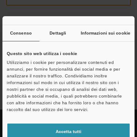
Continua
Consenso
Dettagli
Informazioni sui cookie
Privacy garantita al 100% - le informazioni personali non saranno
mai condivise.
Questo sito web utilizza i cookie
Utilizziamo i cookie per personalizzare contenuti ed
Dichiarazione sulla privacy
annunci, per fornire funzionalità dei social media e per
analizzare il nostro traffico. Condividiamo inoltre
informazioni sul modo in cui utilizza il nostro sito con i
Serie IV
nostri partner che si occupano di analisi dei dati web,
pubblicità e social media, i quali potrebbero combinarle
con altre informazioni che ha fornito loro o che hanno
raccolto dal suo utilizzo dei loro servizi.
Accetta tutti