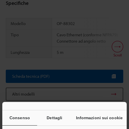
Specifiche
Modello
OP-88302
Tipo
Cavo Ethernet (conforme NFPA79)
Connettore ad angolo retto
Lunghezza
5 m
Scroll
Scheda tecnica (PDF)
Altri modelli
Consenso
Dettagli
Informazioni sui cookie