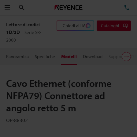
Cerca
TE
Menu
Lettore di codici
Chiedi all'IA
Cataloghi
1D/2D
Serie SR-
2000
Panoramica
Specifiche
Modelli
Download
Supporto all'U
Cavo Ethernet (conforme
NFPA79) Connettore ad
angolo retto 5 m
OP-88302