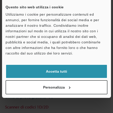
Scarica catalogo
Questo sito web utilizza i cookie
Utilizziamo i cookie per personalizzare contenuti ed
annunci, per fornire funzionalità dei social media e per
analizzare il nostro traffico. Condividiamo inoltre
Guide tecniche
informazioni sul modo in cui utilizza il nostro sito con i
nostri partner che si occupano di analisi dei dati web,
Scheda tecnica (PDF)
pubblicità e social media, i quali potrebbero combinarle
CAD / CAE
con altre informazioni che ha fornito loro o che hanno
A
raccolto dal suo utilizzo dei loro servizi.
Manuali
Assistenza
Software
Accetta tutti
Consulenza
Chiedi dimostrazione
Personalizza
Unità di prova gratuita
Scanner di codici 1D/2D