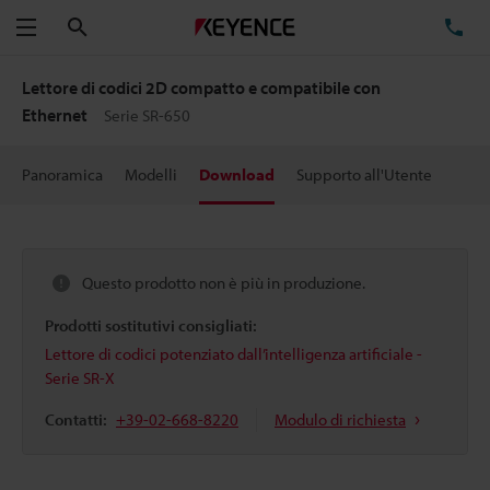
Cerca
TE
Menu
Lettore di codici 2D compatto e compatibile con
Ethernet
Serie SR-650
Panoramica
Modelli
Download
Supporto all'Utente
Questo prodotto non è più in produzione.
Prodotti sostitutivi consigliati:
Lettore di codici potenziato dall’intelligenza artificiale -
Serie SR-X
Contatti:
+39-02-668-8220
Modulo di richiesta