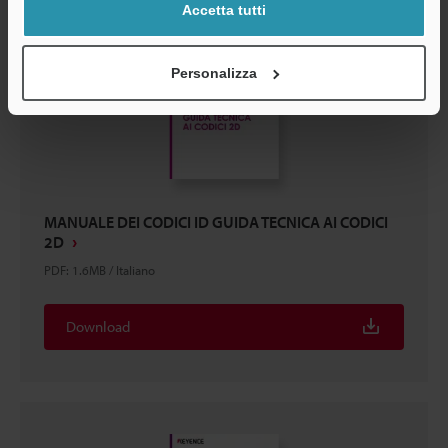
Accetta tutti
Personalizza
MANUALE DEI CODICI ID GUIDA TECNICA AI CODICI
2D
PDF
:
1.6MB
/
Italiano
Download