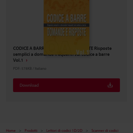
CODICE A BARRE DOMANDE E RISPOSTE Risposte
semplici a domande frequenti sul codice a barre
Vol.1
PDF
:
578KB
/
Italiano
Download
Home
Prodotti
Lettori di codici 1D/2D
Scanner di codici