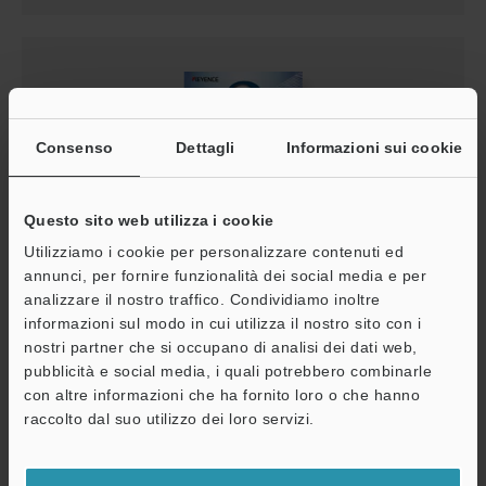
Consenso
Dettagli
Informazioni sui cookie
Questo sito web utilizza i cookie
Utilizziamo i cookie per personalizzare contenuti ed
annunci, per fornire funzionalità dei social media e per
D&R CODICI A BARRE PERCHÉ IL MIO LETTORE DI
analizzare il nostro traffico. Condividiamo inoltre
CODICI A BARRE NON FUNZIONA?
A
informazioni sul modo in cui utilizza il nostro sito con i
PDF
:
1.5MB
/
Italiano
nostri partner che si occupano di analisi dei dati web,
Assistenza
pubblicità e social media, i quali potrebbero combinarle
con altre informazioni che ha fornito loro o che hanno
Download
raccolto dal suo utilizzo dei loro servizi.