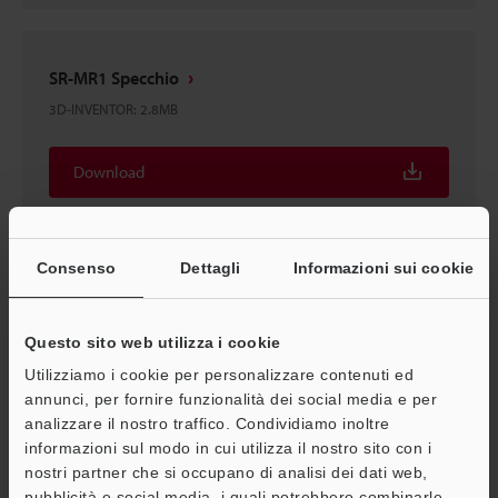
SR-MR1 Specchio
3D-INVENTOR
:
2.8MB
Download
Consenso
Dettagli
Informazioni sui cookie
SR-MR1 Specchio
2D-MICROCADAM
:
188.6KB
Questo sito web utilizza i cookie
Utilizziamo i cookie per personalizzare contenuti ed
Download
annunci, per fornire funzionalità dei social media e per
analizzare il nostro traffico. Condividiamo inoltre
informazioni sul modo in cui utilizza il nostro sito con i
nostri partner che si occupano di analisi dei dati web,
pubblicità e social media, i quali potrebbero combinarle