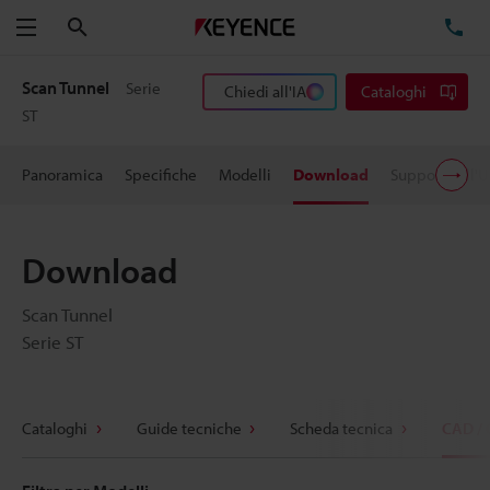
Cerca
TE
Menu
Scan Tunnel
Serie
Chiedi all'IA
Cataloghi
ST
Panoramica
Specifiche
Modelli
Download
Supporto all'
Download
Scan Tunnel
Serie ST
Cataloghi
Guide tecniche
Scheda tecnica
CAD /