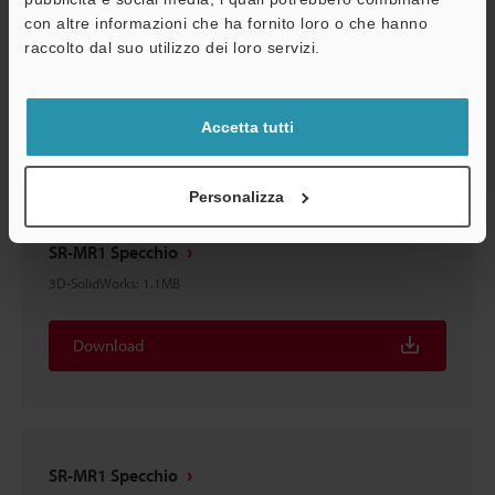
con altre informazioni che ha fornito loro o che hanno
SR-MR1 Specchio
A
raccolto dal suo utilizzo dei loro servizi.
3D-Parasolid
:
1.8MB
Assistenza
Download
Accetta tutti
Personalizza
SR-MR1 Specchio
3D-SolidWorks
:
1.1MB
Download
SR-MR1 Specchio