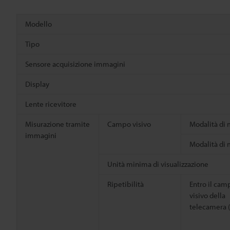
Modello
Tipo
Sensore acquisizione immagini
Display
Lente ricevitore
Misurazione tramite
Campo visivo
Modalità di 
immagini
Modalità di 
Unità minima di visualizzazione
Ripetibilità
Entro il cam
visivo della
telecamera 