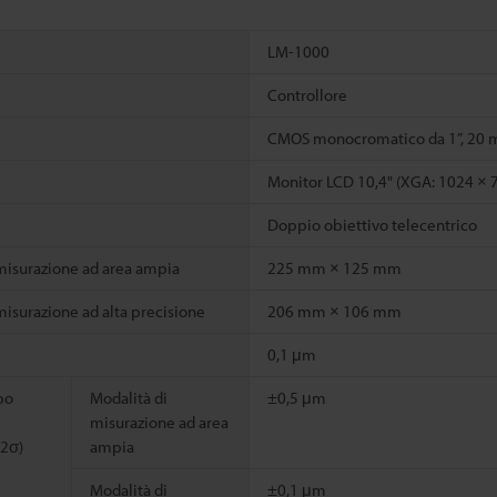
LM-1000
Controllore
CMOS monocromatico da 1”, 20 
Monitor LCD 10,4" (XGA: 1024 × 
Doppio obiettivo telecentrico
misurazione ad area ampia
225 mm × 125 mm
misurazione ad alta precisione
206 mm × 106 mm
0,1 μm
po
Modalità di
±0,5 μm
misurazione ad area
(2σ)
ampia
Modalità di
±0,1 μm