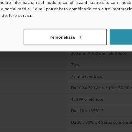
Illuminazione anulare a fessura (di
noltre informazioni sul modo in cui utilizza il nostro sito con i nos
Illuminazione telecentrica coassi
à e social media, i quali potrebbero combinarle con altre informazio
 dei loro servizi.
Controllo PWM, 100 kHz
12 V c.c.
Personalizza
1,6 A (max.)
200 mm × 100 mm (elettrico)
7 kg
75 mm (elettrico)
Da 100 a 240 V c.a. ±10% (50/60 
430 VA o inferiore
*5
Da +10 a +35°C
Da 20 a 80% UR (senza condensa)