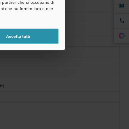
retta) (elettrica)
tri partner che si occupano di
ale
ni che ha fornito loro o che
Accetta tutti
Hz)