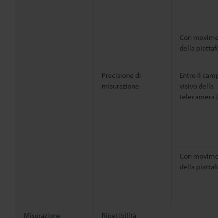
Con movime
della piatta
Precisione di
Entro il cam
misurazione
visivo della
telecamera 
Con movime
della piatta
Misurazione
Ripetibilità