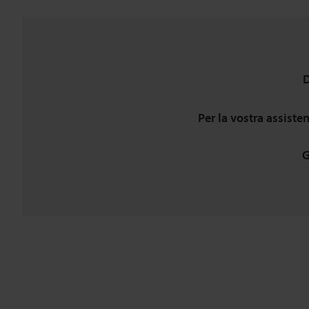
D
Per la vostra assiste
G