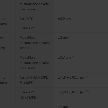
misurazione ad alta
precisione
nto
Asse X/Y
±0,9 μm
forma
Piano X/Y
*1
po
Modalità di
±2 μm
misurazione ad area
(2σ)
ampia
*2
Modalità di
±0,7 μm
misurazione ad alta
precisione
*3
nto
Asse X/Y (EUX,MPE ,
±(1,8 + 0,02 L) μm
forma
EUY,MPE)
*3
Piano X/Y
±(2,8 + 0,02 L) μm
(EUXY,MPE)
±2 μm