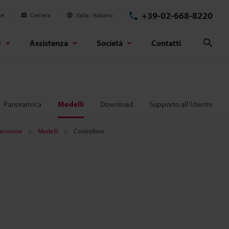
+39-02-668-8220
ne
Carriera
Italia
Italiano
d
Assistenza
Società
Contatti
Cerc
Panoramica
Modelli
Download
Supporto all'Utente
ecisione
Modelli
Controllore