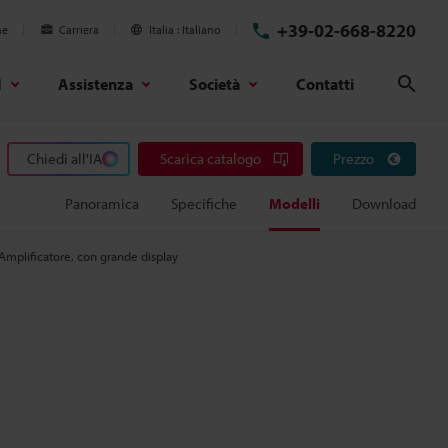
+39-02-668-8220
ne
Carriera
Italia
Italiano
d
Assistenza
Società
Contatti
Cerc
Chiedi all'IA
Scarica catalogo
Prezzo
Panoramica
Specifiche
Modelli
Download
Amplificatore, con grande display