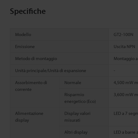
Specifiche
Modello
GT2-100N
Emissione
Uscita NPN
Metodo di montaggio
Montaggio a 
Unità principale/Unità di espansione
-
Assorbimento di
Normale
4,500 mW ma
corrente
Risparmio
3,600 mW ma
energetico (Eco)
Alimentazione
Display valori
LED a 7 segme
display
misurati
Altri display
LED a barre a 