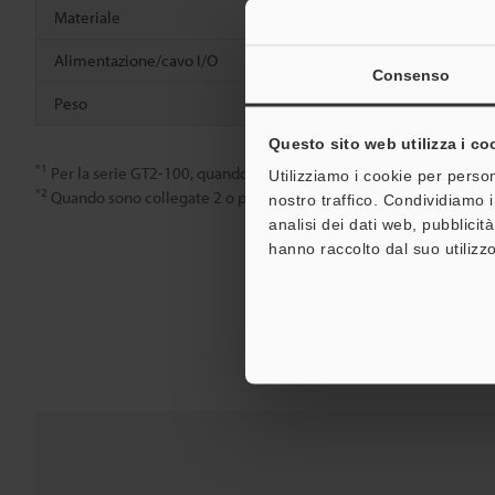
Materiale
Corpo princip
Alimentazione/cavo I/O
Alimentazion
Consenso
Peso
Circa 380 g
Questo sito web utilizza i co
*1
Per la serie GT2-100, quando il numero massimo di testine sensor
Utilizziamo i cookie per person
*2
Quando sono collegate 2 o più testine, 20 mA o meno.
nostro traffico. Condividiamo i
analisi dei dati web, pubblicit
hanno raccolto dal suo utilizzo