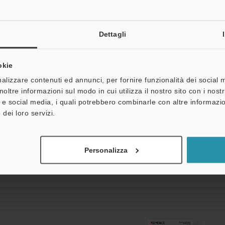
ale: policarbonato, parte superiore dei tasti: resina acetalica, foglio an
e: morsettiera, I/O: connettore a 20 poli (MIL standard)
Dettagli
okie
e è collegato e tutte le unità sono impostate sulla modalità di risparmi
alizzare contenuti ed annunci, per fornire funzionalità dei social 
noltre informazioni sul modo in cui utilizza il nostro sito con i nos
à e social media, i quali potrebbero combinarle con altre informazio
 dei loro servizi.
Scheda tecnica (PDF)
Altri modelli
Personalizza