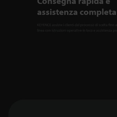
Consegna rapida e
assistenza completa
KEYENCE assiste i clienti dal processo di scelta fino a
linea con istruzioni operative in loco e assistenza p