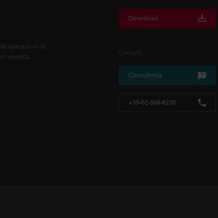
Download
lle operazioni di
Contatti
ost-vendita.
Consulenza
+39-02-668-8220