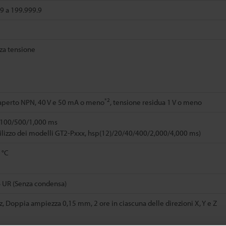
9 a 199.999.9
za tensione
*2
aperto NPN, 40 V e 50 mA o meno
, tensione residua 1 V o meno
/100/500/1,000 ms
utilizzo dei modelli GT2-Pxxx, hsp(12)/20/40/400/2,000/4,000 ms)
 °C
% UR (Senza condensa)
z, Doppia ampiezza 0,15 mm, 2 ore in ciascuna delle direzioni X, Y e Z