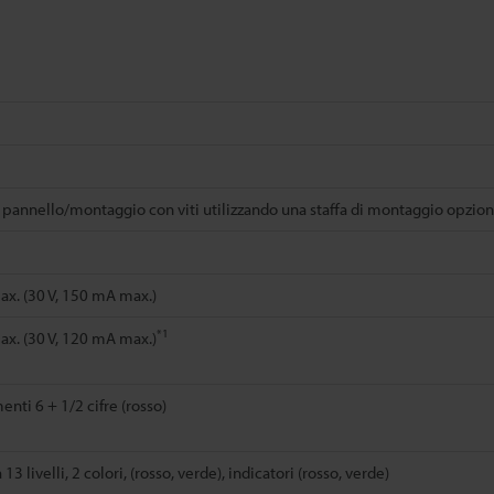
pannello/montaggio con viti utilizzando una staffa di montaggio opzion
x. (30 V, 150 mA max.)
*1
x. (30 V, 120 mA max.)
nti 6 + 1/2 cifre (rosso)
13 livelli, 2 colori, (rosso, verde), indicatori (rosso, verde)