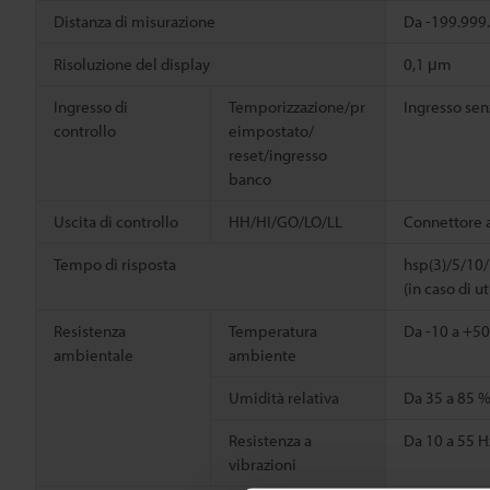
Distanza di misurazione
Da -199.999.
Risoluzione del display
0,1 μm
Ingresso di
Temporizzazione/pr
Ingresso sen
controllo
eimpostato/
reset/ingresso
banco
Uscita di controllo
HH/HI/GO/LO/LL
Connettore 
Tempo di risposta
hsp(3)/5/10
(in caso di 
Resistenza
Temperatura
Da -10 a +50
ambientale
ambiente
Umidità relativa
Da 35 a 85 
Resistenza a
Da 10 a 55 H
vibrazioni