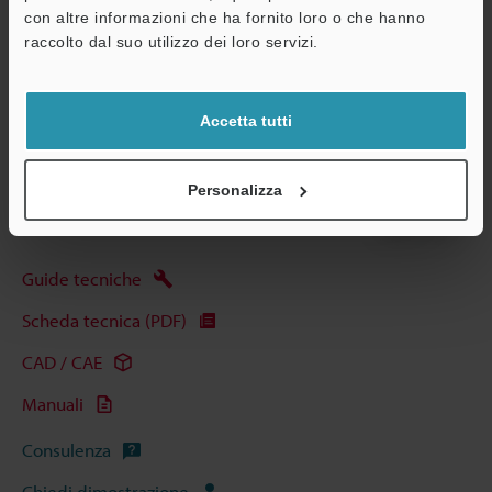
con altre informazioni che ha fornito loro o che hanno
Altri modelli
A
raccolto dal suo utilizzo dei loro servizi.
Assistenza
Accetta tutti
Scarica catalogo
Personalizza
Guide tecniche
Scheda tecnica (PDF)
CAD / CAE
Manuali
Consulenza
Chiedi dimostrazione