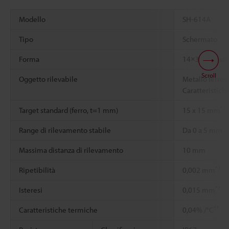
Modello
SH-614A
Tipo
Schermato
Forma
14×30×4.8 sot
Scroll
Oggetto rilevabile
Metallo ferros
Caratteristiche
*1
Target standard (ferro, t=1 mm)
15 x 15 mm
Range di rilevamento stabile
Da 0 a 5 mm
Massima distanza di rilevamento
10 mm
*1
Ripetibilità
0,002 mm
*1
Isteresi
0,015 mm
*1
Caratteristiche termiche
0,04% /°C