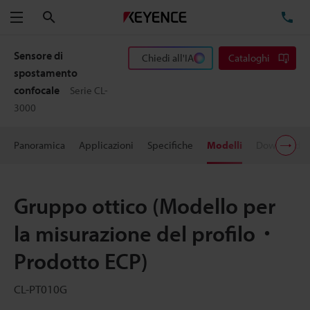
Cerca
TE
Menu
Sensore di
Chiedi all'IA
Cataloghi
spostamento
confocale
Serie CL-
3000
Panoramica
Applicazioni
Specifiche
Modelli
Download
Gruppo ottico (Modello per
la misurazione del profilo・
Prodotto ECP)
CL-PT010G