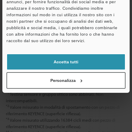
Numero di cert
annunci, per fornire funzionalità dei social media e per
analizzare il nostro traffico. Condividiamo inoltre
Caratteristiche
Testina
informazioni sul modo in cui utilizza il nostro sito con i
temperatura
nostri partner che si occupano di analisi dei dati web,
Gruppo ottico
pubblicità e social media, i quali potrebbero combinarle
Materiale
Testina
con altre informazioni che ha fornito loro o che hanno
A
raccolto dal suo utilizzo dei loro servizi.
Assistenza
Gruppo ottico
Accetta tutti
Peso
Testina
Gruppo ottico
Personalizza
*1
Testina sensore e gruppo ottico sono abbinati. Non
intercompatibili.
*2
Valore misurato in modalità di spostamento con un pezzo di
riferimento KEYENCE (superficie riflessa).
*3
Valore misurato utilizzando 16384 cicli medi con pezzo di
riferimento KEYENCE (superficie riflessa).
*4