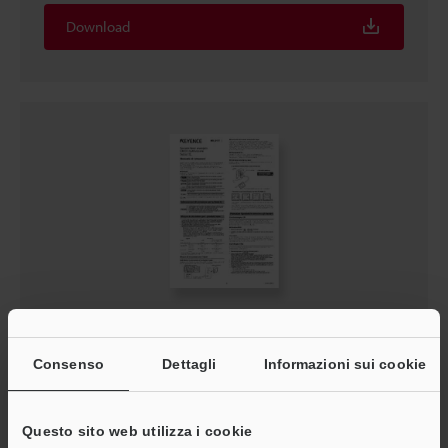
Download
Serie IL Manuale di Istruzioni
PDF
:
3.3MB
/
Italiano
Consenso
Dettagli
Informazioni sui cookie
Download
Questo sito web utilizza i cookie