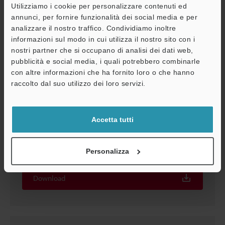
Utilizziamo i cookie per personalizzare contenuti ed
annunci, per fornire funzionalità dei social media e per
analizzare il nostro traffico. Condividiamo inoltre
informazioni sul modo in cui utilizza il nostro sito con i
nostri partner che si occupano di analisi dei dati web,
pubblicità e social media, i quali potrebbero combinarle
con altre informazioni che ha fornito loro o che hanno
A
raccolto dal suo utilizzo dei loro servizi.
Assistenza
Accetta tutti
Serie IL Manuale di Istruzioni
PDF
:
1.1MB
/
Inglese
Personalizza
Download