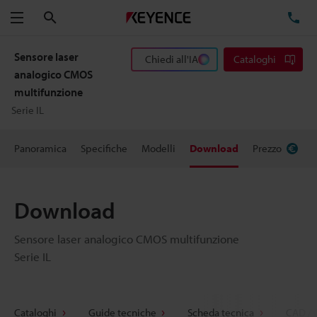
Cerca
TE
Menu
Sensore laser
Chiedi all'IA
Cataloghi
analogico CMOS
multifunzione
Serie IL
Panoramica
Specifiche
Modelli
Download
Prezzo
Download
Sensore laser analogico CMOS multifunzione
Serie IL
Cataloghi
Guide tecniche
Scheda tecnica
CAD / 