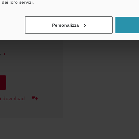
 dei loro servizi.
ei download
Personalizza
e
ei download