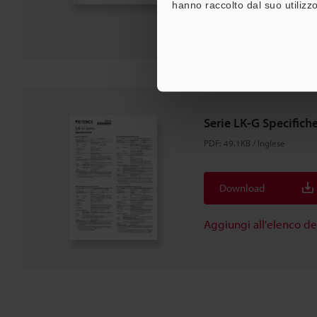
hanno raccolto dal suo utilizzo
Aggiungi all'elenco d
Serie LK-G Specifich
PDF
:
49.1KB
/
Inglese
Download
Aggiungi all'elenco d