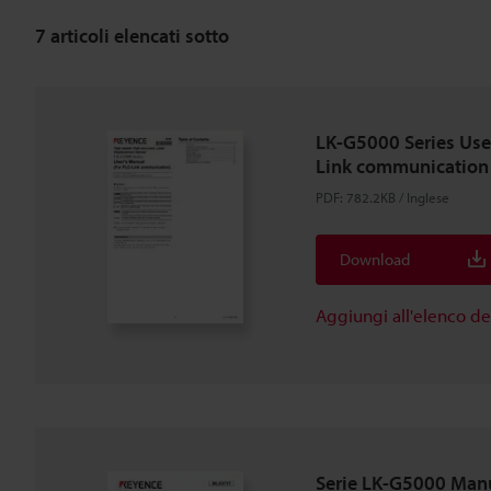
7
articoli elencati sotto
LK-G5000 Series Use
Link communication
PDF
:
782.2KB
/
Inglese
Download
Aggiungi all'elenco d
Serie LK-G5000 Man