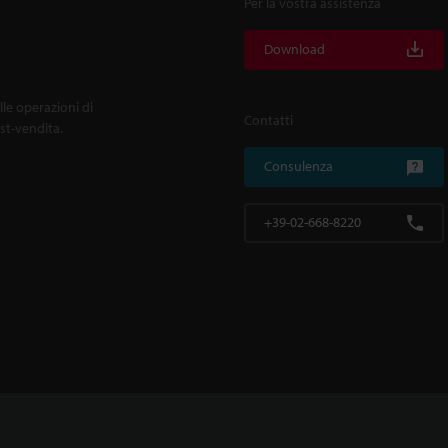
Per la vostra assistenza
Download
lle operazioni di
Contatti
ost-vendita.
Consulenza
+39-02-668-8220