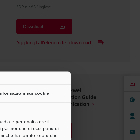
PDF
:
6.7MB
/
Inglese
Download
Aggiungi all'elenco dei download
LK-G5000 Series x Rockwell
Informazioni sui cookie
CompactLogix Connection Guide
EtherNet/IP™ Communication
PDF
:
1.3MB
/
Inglese
media e per analizzare il
tri partner che si occupano di
Download
ni che ha fornito loro o che