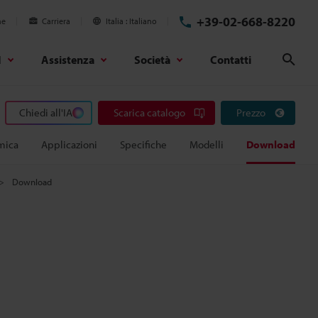
+39-02-668-8220
ne
Carriera
Italia
Italiano
d
Assistenza
Società
Contatti
Cerc
Chiedi all'IA
Scarica catalogo
Prezzo
mica
Applicazioni
Specifiche
Modelli
Download
Download