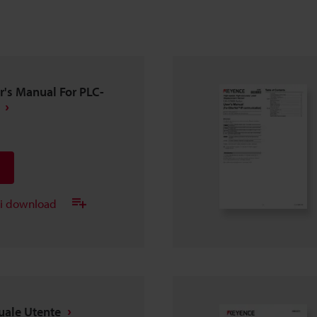
r's Manual For PLC-
ei download
uale Utente