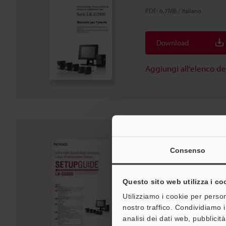
PDF
:
6.7MB
/
Italiano
Download
Aggiungi all'elenco d
LK-G5000 Guida alla
Consenso
PDF
:
3.1MB
/
Inglese
Questo sito web utilizza i co
Utilizziamo i cookie per person
nostro traffico. Condividiamo i
Download
analisi dei dati web, pubblicit